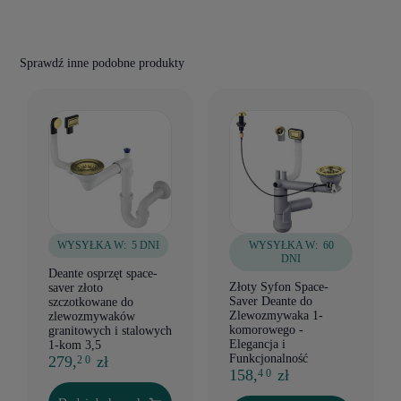
Sprawdź inne podobne produkty
WYSYŁKA W:
5 DNI
WYSYŁKA W:
60
DNI
Deante osprzęt space-
Złoty Syfon Space-
saver złoto
Saver Deante do
szczotkowane do
Zlewozmywaka 1-
zlewozmywaków
komorowego -
granitowych i stalowych
Elegancja i
1-kom 3,5
Funkcjonalność
279,
zł
2 0
158,
zł
4 0