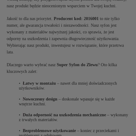
nasz produkt będzie nieocenionym wsparciem w Twojej kuchni.
Jakość to dla nas priorytet.
Producent kod: 2016001
to nie tylko
numer, ale gwarancja trwałości i niezawodności. Nasz syfon jest
wykonany z materiałów najwyższej jakości, co sprawia, że jest
odporny na uszkodzenia i zapewnia długowieczność użytkowania.
Wybierając nasz produkt, inwestujesz w rozwiązanie, które przetrwa
lata.
Dlaczego warto wybrać nasz
Super Syfon do Zlewu
? Oto kilka
kluczowych zalet:
Łatwy w montażu
– nawet dla mniej doświadczonych
użytkowników.
Nowoczesny design
– doskonale wpasuje się w każde
wnętrze kuchni.
Duża odporność na uszkodzenia mechaniczne
– wykonany
z trwałych materiałów.
Bezproblemowe użytkowanie
– koniec z przeciekami i
problemami z odpływem.