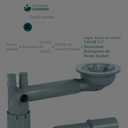
Super Syfon do Zlewu
Syfony
1-KOM 3,5" -
Strona
Syfony do
Kuchnia
do
Nowoczesne
główna
zlewozmywaka
kuchni
Rozwiązanie dla
Twojej Kuchni!