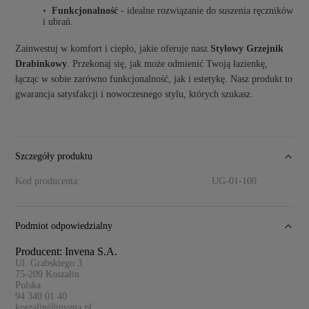
Funkcjonalność
- idealne rozwiązanie do suszenia ręczników
i ubrań.
Zainwestuj w komfort i ciepło, jakie oferuje nasz
Stylowy Grzejnik
Drabinkowy
. Przekonaj się, jak może odmienić Twoją łazienkę,
łącząc w sobie zarówno funkcjonalność, jak i estetykę. Nasz produkt to
gwarancja satysfakcji i nowoczesnego stylu, których szukasz.
Szczegóły produktu
Kod producenta:
UG-01-100
Podmiot odpowiedzialny
Producent: Invena S.A.
Ul. Grabskiego 3
75-209
Koszalin
Polska
94 340 01 40
koszalin@invena.pl