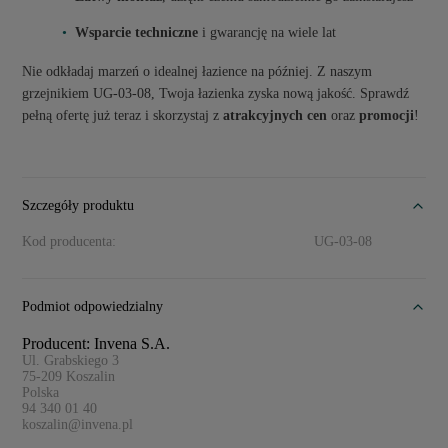
Wsparcie techniczne
i gwarancję na wiele lat
Nie odkładaj marzeń o idealnej łazience na później. Z naszym
grzejnikiem UG-03-08, Twoja łazienka zyska nową jakość. Sprawdź
pełną ofertę już teraz i skorzystaj z
atrakcyjnych cen
oraz
promocji
!
Szczegóły produktu
Kod producenta:
UG-03-08
Podmiot odpowiedzialny
Producent: Invena S.A.
Ul. Grabskiego 3
75-209
Koszalin
Polska
94 340 01 40
koszalin@invena.pl