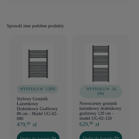
Sprawdź inne podobne produkty
WYSYŁKA W:
5 DNI
WYSYŁKA W:
14
DNI
Stylowy Grzejnik
Nowoczesny grzejnik
Łazienkowy
łazienkowy drabinkowy
Drabinkowy Grafitowy
grafitowy 120 cm -
80 cm - Model UG-02-
model UG-02-120
080
629,
zł
00
479,
zł
00
Dodaj do koszyka
Dodaj do koszyka