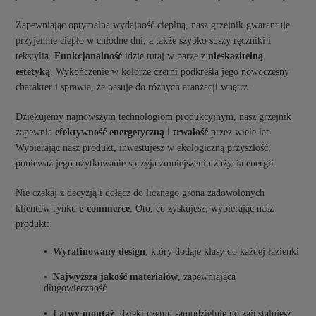
Zapewniając optymalną wydajność cieplną, nasz grzejnik gwarantuje
przyjemne ciepło w chłodne dni, a także szybko suszy ręczniki i
tekstylia.
Funkcjonalność
idzie tutaj w parze z
nieskazitelną
estetyką
. Wykończenie w kolorze czerni podkreśla jego nowoczesny
charakter i sprawia, że pasuje do różnych aranżacji wnętrz.
Dziękujemy najnowszym technologiom produkcyjnym, nasz grzejnik
zapewnia
efektywność energetyczną
i
trwałość
przez wiele lat.
Wybierając nasz produkt, inwestujesz w ekologiczną przyszłość,
ponieważ jego użytkowanie sprzyja zmniejszeniu zużycia energii.
Nie czekaj z decyzją i dołącz do licznego grona zadowolonych
klientów rynku
e-commerce
. Oto, co zyskujesz, wybierając nasz
produkt:
Wyrafinowany design
, który dodaje klasy do każdej łazienki
Najwyższa jakość materiałów
, zapewniająca
długowieczność
Łatwy montaż
, dzięki czemu samodzielnie go zainstalujesz