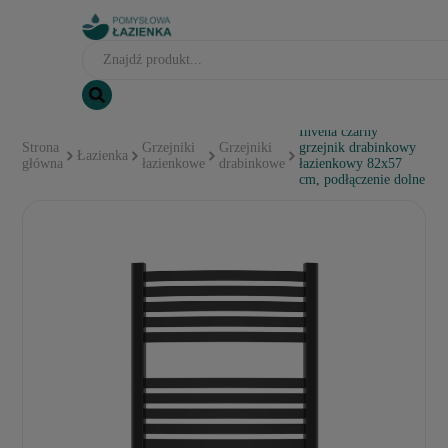
Invena czarny
Strona
Grzejniki
Grzejniki
grzejnik drabinkowy
Łazienka
główna
łazienkowe
drabinkowe
łazienkowy 82x57
cm, podłączenie dolne