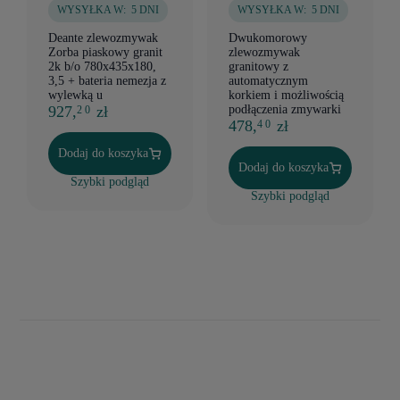
WYSYŁKA W:
5 DNI
WYSYŁKA W:
5 DNI
Deante zlewozmywak
Dwukomorowy
Zorba piaskowy granit
zlewozmywak
2k b/o 780x435x180,
granitowy z
3,5 + bateria nemezja z
automatycznym
wylewką u
korkiem i możliwością
927,
zł
podłączenia zmywarki
2 0
478,
zł
4 0
Dodaj do koszyka
Dodaj do koszyka
Szybki podgląd
Szybki podgląd