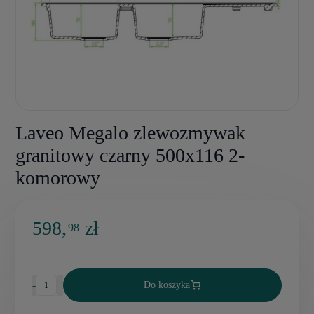
Laveo Megalo zlewozmywak
granitowy czarny 500x116 2-
komorowy
598,
zł
98
-
+
Do koszyka