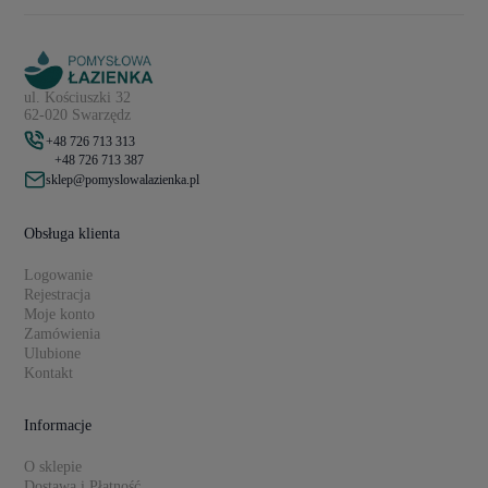
ul. Kościuszki 32
62-020 Swarzędz
+48 726 713 313
+48 726 713 387
sklep@pomyslowalazienka.pl
Obsługa klienta
Logowanie
Rejestracja
Moje konto
Zamówienia
Ulubione
Kontakt
Informacje
O sklepie
Dostawa i Płatność