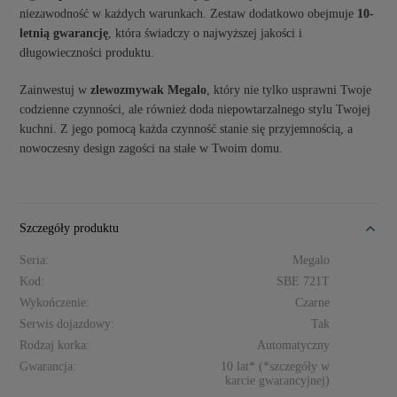
niezawodność w każdych warunkach. Zestaw dodatkowo obejmuje
10-
letnią gwarancję
, która świadczy o najwyższej jakości i
długowieczności produktu.
Zainwestuj w
zlewozmywak Megalo
, który nie tylko usprawni Twoje
codzienne czynności, ale również doda niepowtarzalnego stylu Twojej
kuchni. Z jego pomocą każda czynność stanie się przyjemnością, a
nowoczesny design zagości na stałe w Twoim domu.
Szczegóły produktu
Seria:
Megalo
Kod:
SBE 721T
Wykończenie:
Czarne
Serwis dojazdowy:
Tak
Rodzaj korka:
Automatyczny
Gwarancja:
10 lat* (*szczegóły w
karcie gwarancyjnej)