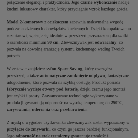
połączenie elegancji i praktyczności. Jego
czarne wykończenie
nadaje
kuchni luksusowy charakter, który przyciągnie wzrok każdego gościa.
Model 2-komorowy
z
ociekaczem
zapewnia maksymalną wygodę
podczas codziennych obowiązków kuchennych. Dzięki kompaktowemu
rozmiarowi, wpisuje się idealnie w przestrzeń przeznaczoną dla szafki
o szerokości minimum
90 cm
. Zlewozmywak jest
odwracalny
, co
pozwala na dowolną aranżację systemu kuchennego według Twoich
potrzeb.
W zestawie znajdziesz
syfon Space Saving
, który oszczędza
przestrzeń, a także
automatyczne zamknięcie odpływu
, fantastyczne
udogodnienie, które pozwala na szybką obsługę. Produkt posiada
fabrycznie wycięte otwory pod baterię
, dzięki czemu jego montaż
jest szybki i prosty. Zaawansowane technologie wykorzystane w
produkcji gwarantują odporność na wysoką temperaturę do
250°C
,
zarysowania
,
uderzenia
oraz
przebarwienia
.
Z myślą o wygodzie użytkownika zlewozmywak został wyposażony w
przyłącze do zmywarki
, co czyni go jeszcze bardziej funkcjonalnym.
Jego
odporność na szok termiczny
gwarantuje trwałość i