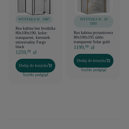
WYSYŁKA W:
24H!
WYSYŁKA W:
10
DNI
Rea kabina bez brodzika
Rea kabina prysznicowa
80x100x190, kolor:
80x100x195 szkło
transparent, kierunek:
transparent Solar gold
uniwersalny Fargo
1199,
zł
00
black
1259,
zł
00
Dodaj do koszyka
Dodaj do koszyka
Szybki podgląd
Szybki podgląd