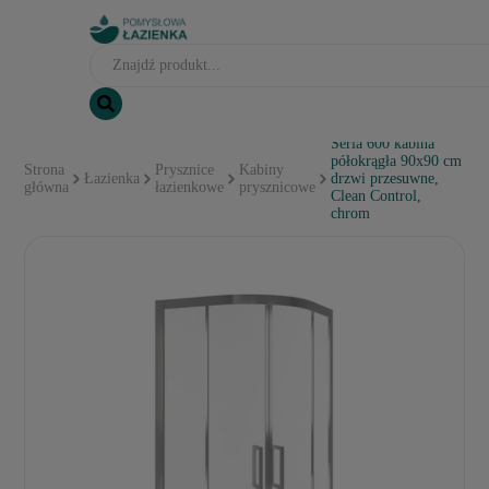
Seria 600 kabina
półokrągła 90x90 cm
Strona
Prysznice
Kabiny
Łazienka
drzwi przesuwne,
główna
łazienkowe
prysznicowe
Clean Control,
chrom