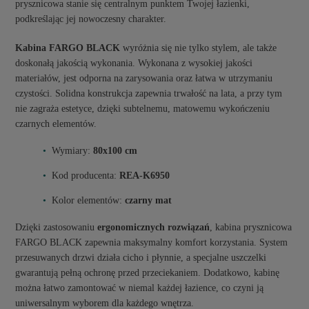
prysznicowa stanie się centralnym punktem Twojej łazienki,
podkreślając jej nowoczesny charakter.
Kabina FARGO BLACK
wyróżnia się nie tylko stylem, ale także
doskonałą jakością wykonania. Wykonana z wysokiej jakości
materiałów, jest odporna na zarysowania oraz łatwa w utrzymaniu
czystości. Solidna konstrukcja zapewnia trwałość na lata, a przy tym
nie zagraża estetyce, dzięki subtelnemu, matowemu wykończeniu
czarnych elementów.
Wymiary:
80x100 cm
Kod producenta:
REA-K6950
Kolor elementów:
czarny mat
Dzięki zastosowaniu
ergonomicznych rozwiązań
, kabina prysznicowa
FARGO BLACK zapewnia maksymalny komfort korzystania. System
przesuwanych drzwi działa cicho i płynnie, a specjalne uszczelki
gwarantują pełną ochronę przed przeciekaniem. Dodatkowo, kabinę
można łatwo zamontować w niemal każdej łazience, co czyni ją
uniwersalnym wyborem dla każdego wnętrza.