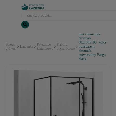
Rea kabina bez
brodzika
80x100x190, kolor:
Strona
Prysznice
Kabiny
Łazienka
transparent,
główna
łazienkowe
prysznicowe
kierunek:
uniwersalny Fargo
black