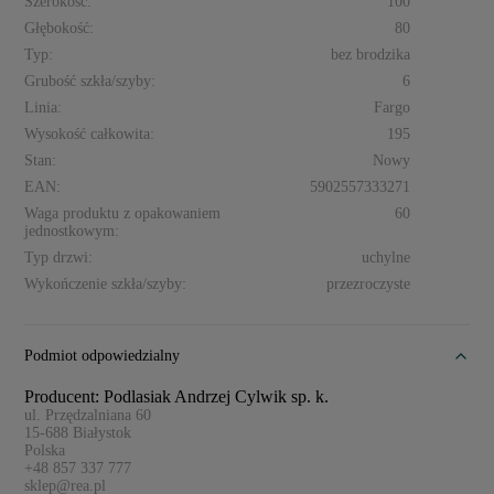
Szerokość:
100
Głębokość:
80
Typ:
bez brodzika
Grubość szkła/szyby:
6
Linia:
Fargo
Wysokość całkowita:
195
Stan:
Nowy
EAN:
5902557333271
Waga produktu z opakowaniem
60
jednostkowym:
Typ drzwi:
uchylne
Wykończenie szkła/szyby:
przezroczyste
Podmiot odpowiedzialny
Producent: Podlasiak Andrzej Cylwik sp. k.
ul. Przędzalniana 60
15-688
Białystok
Polska
+48 857 337 777
sklep@rea.pl