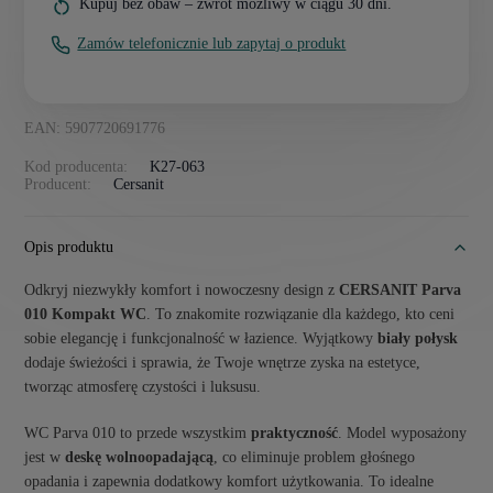
Kupuj bez obaw – zwrot możliwy w ciągu 30 dni.
Zamów telefonicznie lub zapytaj o produkt
EAN: 5907720691776
Kod producenta:
K27-063
Producent:
Cersanit
Opis produktu
Odkryj niezwykły komfort i nowoczesny design z
CERSANIT Parva
010 Kompakt WC
. To znakomite rozwiązanie dla każdego, kto ceni
sobie elegancję i funkcjonalność w łazience. Wyjątkowy
biały połysk
dodaje świeżości i sprawia, że Twoje wnętrze zyska na estetyce,
tworząc atmosferę czystości i luksusu.
WC Parva 010 to przede wszystkim
praktyczność
. Model wyposażony
jest w
deskę wolnoopadającą
, co eliminuje problem głośnego
opadania i zapewnia dodatkowy komfort użytkowania. To idealne