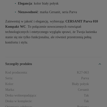
Elegancja
: kolor biały połysk
Niezawodność
: marka Cersanit, seria Parva
Zainwestuj w jakość i elegancję, wybierając
CERSANIT Parva 010
Kompakt WC
. To połączenie nowoczesnych rozwiązań
technologicznych i estetycznego wyglądu sprawi, że Twoja łazienka
stanie się nie tylko funkcjonalna, ale również przestrzenią pełną
komfortu i stylu.
Szczegóły produktu
Kod producenta:
K27-063
Seria:
Parva
Kolor:
Biały połysk
Marka:
Cersanit
Deska wolnoopadająca:
Tak
Deska w komplecie:
Tak
Orientacja odpływu:
Pozioma