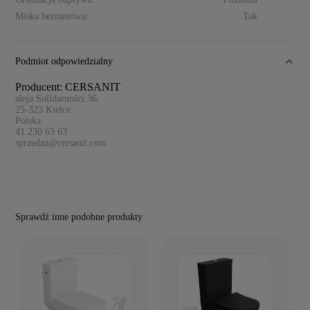
Miska bezrantowa:
Tak
Podmiot odpowiedzialny
Producent: CERSANIT
aleja Solidarności 36,
25-323
Kielce
Polska
41 230 63 63
sprzedaz@cersanit.com
Sprawdź inne podobne produkty