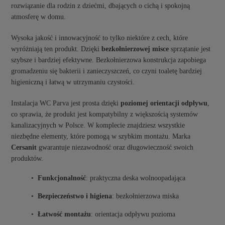
rozwiązanie dla rodzin z dziećmi, dbających o cichą i spokojną
atmosferę w domu.
Wysoka jakość i innowacyjność to tylko niektóre z cech, które
wyróżniają ten produkt. Dzięki
bezkołnierzowej misce
sprzątanie jest
szybsze i bardziej efektywne. Bezkołnierzowa konstrukcja zapobiega
gromadzeniu się bakterii i zanieczyszczeń, co czyni toaletę bardziej
higieniczną i łatwą w utrzymaniu czystości.
Instalacja WC Parva jest prosta dzięki
poziomej orientacji odpływu
,
co sprawia, że produkt jest kompatybilny z większością systemów
kanalizacyjnych w Polsce. W komplecie znajdziesz wszystkie
niezbędne elementy, które pomogą w szybkim montażu. Marka
Cersanit
gwarantuje niezawodność oraz długowieczność swoich
produktów.
Funkcjonalność
: praktyczna deska wolnoopadająca
Bezpieczeństwo i higiena
: bezkołnierzowa miska
Łatwość montażu
: orientacja odpływu pozioma