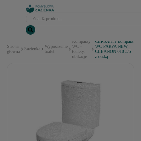
Kompakty
CERSANIT kompakt
Strona
Wyposażenie
WC -
WC PARVA NEW
Łazienka
główna
toalet
toalety,
CLEANON 010 3/5
ubikacje
z deską