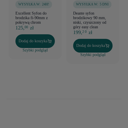
WYSYŁKA W:
24H!
WYSYŁKA W:
5 DNI
Excellent Syfon do
Deante syfon
brodzika fi-90mm z
brodzikowy 90 mm,
pokrywą chrom
niski, czyszczony od
125,
zł
góry easy clean
00
199,
zł
2 0
Dodaj do koszyka
Dodaj do koszyka
Szybki podgląd
Szybki podgląd