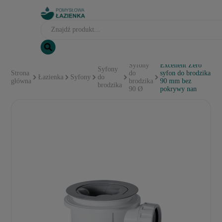
Syfony
Excellent Zero
Syfony
Strona
do
syfon do brodzika
Łazienka
Syfony
do
główna
brodzika
90 mm bez
brodzika
90 Ø
pokrywy nan