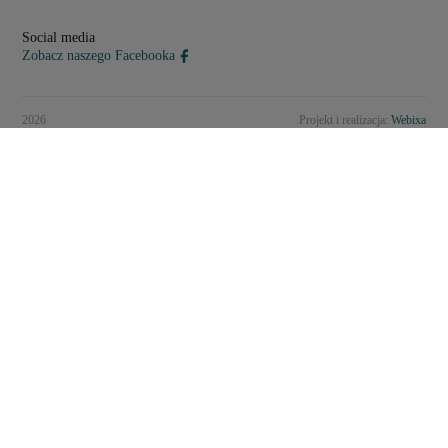
Social media
Zobacz naszego Facebooka
2026
Projekt i realizacja:
Webixa