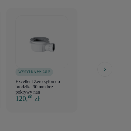
WYSYŁKA W:
24H!
WYSYŁKA W:
5 DNI
Excellent Zero syfon do
Deante syfon brodz
brodzika 90 mm bez
90 mm, niski, czysz
pokrywy nan
od góry easy clean
120,
zł
199,
zł
00
2 0