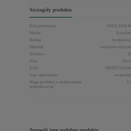
Szczegóły produktu
Kod producenta:
INEX.1918.9
Marka:
Excellen
Rodzaj:
brodzikow
Materiał:
tworzywo sztuczn
Średnica:
9
Stan:
Now
EAN:
590335722310
Stan opakowania:
oryginaln
Waga produktu z opakowaniem
0.
jednostkowym:
Sprawdź inne podobne produkty