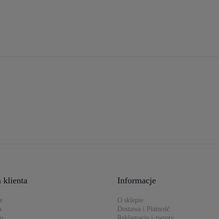
 klienta
Informacje
e
O sklepie
a
Dostawa i Płatność
to
Reklamacje i zwroty