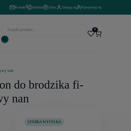
Kontakt
Infolinia
Salon
Zaloguj się
Zarejestruj się
0
rywy nan
on do brodzika fi-
wy nan
SZYBKA WYSYŁKA