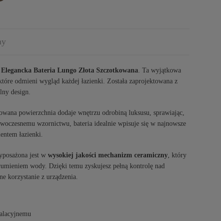
ny
–
Elegancka Bateria Lungo Złota Szczotkowana
. Ta wyjątkowa
 które odmieni wygląd każdej łazienki. Została zaprojektowana z
lny design.
tkowana powierzchnia dodaje wnętrzu odrobiną luksusu, sprawiając,
nowoczesnemu wzornictwu, bateria idealnie wpisuje się w najnowsze
entem łazienki.
yposażona jest w
wysokiej jakości mechanizm ceramiczny
, który
trumieniem wody. Dzięki temu zyskujesz pełną kontrolę nad
e korzystanie z urządzenia.
talacyjnemu