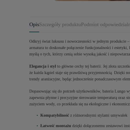
Opis
Szczegóły produktu
Podmiot odpowiedzial
Odkryj świat luksusu i nowoczesności w jednym produkcie 
armatura to doskonałe połączenie funkcjonalności i estetyki,
myślą o tych, którzy cenią sobie wysoką jakość i niepowtarza
Elegancja i styl
to główne cechy tej baterii. Jej złota szczo
że każda kąpiel staje się prawdziwą przyjemnością. Dzięki 
trendy aranżacyjne, będąc jednocześnie ponadczasowym elem
Dopasowując się do potrzeb użytkowników, bateria Lungo w
zapewnia płynne i precyzyjne sterowanie temperaturą oraz s
zużyciem wody, co przekłada się na ekologiczne i ekonomiczn
Kompatybilność
z różnorodnymi stylami umywalek
Łatwość montażu
dzięki dołączonemu zestawowi ins