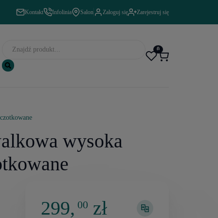
Kontakt
Infolinia
Salon
Zaloguj się
Zarejestruj się
0
zczotkowane
walkowa wysoka
otkowane
299,
zł
00