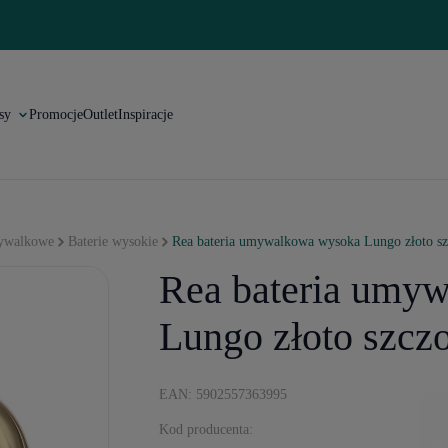
sy
Promocje
Outlet
Inspiracje
mywalkowe
Baterie wysokie
Rea bateria umywalkowa wysoka Lungo złoto s
Rea bateria umy
Lungo złoto szcz
EAN: 5902557363995
Kod producenta: