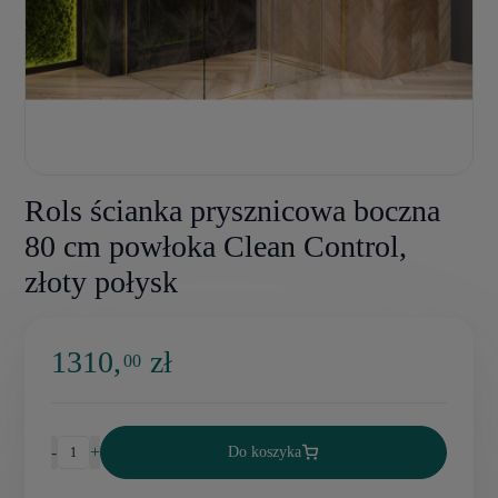
Rols ścianka prysznicowa boczna
80 cm powłoka Clean Control,
złoty połysk
1310,
zł
00
-
+
Do koszyka