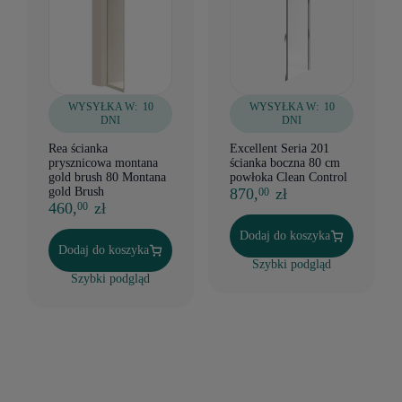
WYSYŁKA W:
10
WYSYŁKA W:
10
DNI
DNI
Rea ścianka
Excellent Seria 201
prysznicowa montana
ścianka boczna 80 cm
gold brush 80 Montana
powłoka Clean Control
gold Brush
870,
zł
00
460,
zł
00
Dodaj do koszyka
Dodaj do koszyka
Szybki podgląd
Szybki podgląd