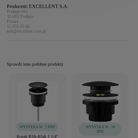
Producent: EXCELLENT S.A.
Podłęże 662
32-003
Podłęże
Polska
12 653 05 66
bok@excellent.com.pl
Sprawdź inne podobne produkty
WYSYŁKA W:
5 DNI
WYSYŁKA W:
10
DNI
Korek Klik-Klak 1 1/4"