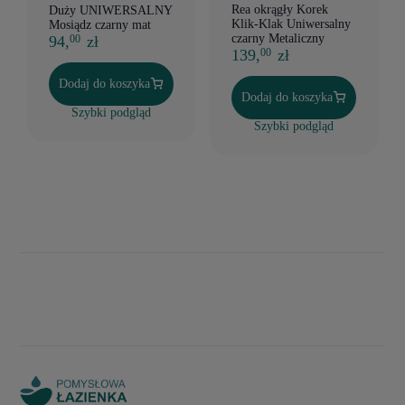
Rea okrągły Korek
Duży UNIWERSALNY
Klik-Klak Uniwersalny
Mosiądz czarny mat
czarny Metaliczny
94,
zł
00
139,
zł
00
Dodaj do koszyka
Dodaj do koszyka
Szybki podgląd
Szybki podgląd