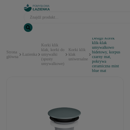
Design Korek
klik-klak
Korki klik
umywalkowo
klak, korki do
Korki klik
Strona
bidetowy, korpus
Łazienka
umywalki
klak
główna
czarny mat,
(spusty
uniwersalne
pokrywa
umywalkowe)
ceramiczna mint
blue mat