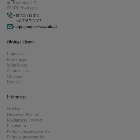
ul. Kościuszki 32
62-020 Swarzędz
+48 726 713 313
+48 726 713 387
sklep@pomyslowalazienka.pl
Obsługa klienta
Logowanie
Rejestracja
Moje konto
Zamówienia
Ulubione
Kontakt
Informacje
O sklepie
Dostawa i Płatność
Reklamacje i zwroty
Regulamin
Polityka bezpieczeństwa
Polityka prywatności