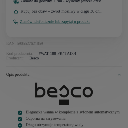
Zamów do godziny 11:00 - wyślemy jeszcze dziś!
Kupuj bez obaw – zwrot możliwy w ciągu 30 dni.
Zamów telefonicznie lub zapytaj o produkt
EAN: 5905527621859
Kod producenta:
#WAT-100-PK^TAD01
Producent:
Besco
Opis produktu
Elegancka wanna w komplecie z syfonem automatycznym
Odporna na zarysowania
Długo utrzymuje temperaturę wody