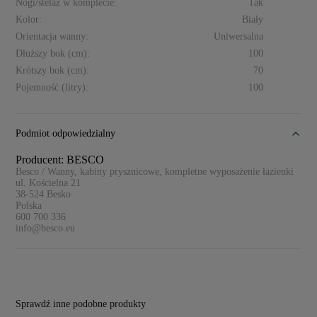
Nogi/stelaż w komplecie:
Tak
Kolor:
Biały
Orientacja wanny:
Uniwersalna
Dłuższy bok (cm):
100
Krótszy bok (cm):
70
Pojemność (litry):
100
Podmiot odpowiedzialny
Producent: BESCO
Besco / Wanny, kabiny prysznicowe, kompletne wyposażenie łazienki
ul. Kościelna 21
38-524
Besko
Polska
600 700 336
info@besco.eu
Sprawdź inne podobne produkty