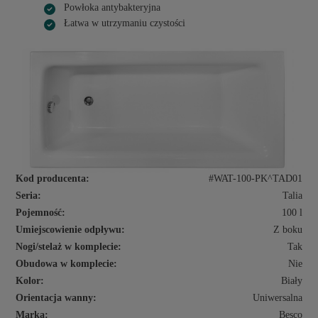
Powłoka antybakteryjna
Łatwa w utrzymaniu czystości
Kod producenta:
#WAT-100-PK^TAD01
Seria:
Talia
Pojemność:
100 l
Umiejscowienie odpływu:
Z boku
Nogi/stelaż w komplecie:
Tak
Obudowa w komplecie:
Nie
Kolor:
Biały
Orientacja wanny:
Uniwersalna
Marka:
Besco