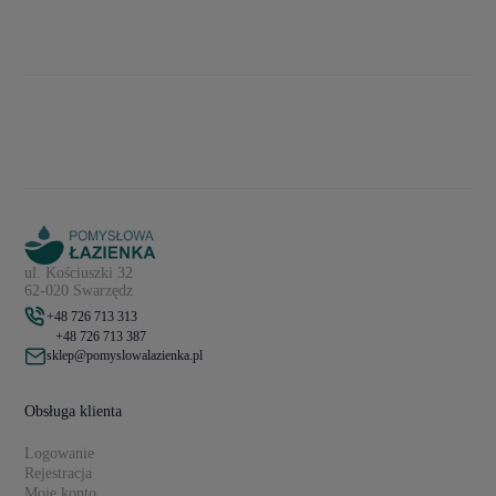
ul. Kościuszki 32
62-020 Swarzędz
+48 726 713 313
+48 726 713 387
sklep@pomyslowalazienka.pl
Obsługa klienta
Logowanie
Rejestracja
Moje konto