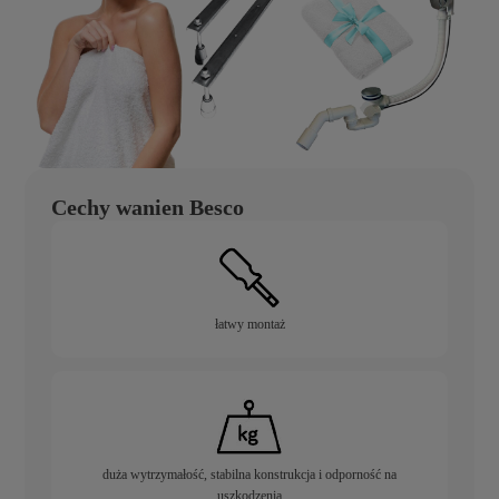
Cechy wanien Besco
łatwy montaż
duża wytrzymałość, stabilna konstrukcja i odporność na
uszkodzenia