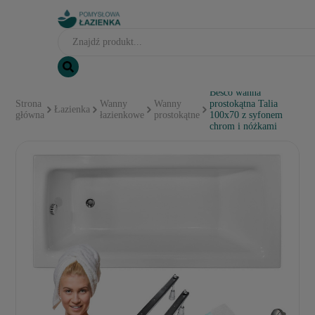
Besco wanna
Strona
Wanny
Wanny
prostokątna Talia
Łazienka
główna
łazienkowe
prostokątne
100x70 z syfonem
chrom i nóżkami