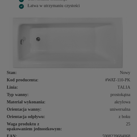
Łatwa w utrzymaniu czystości
Stan:
Nowy
Kod producenta:
#WAT-110-PK
Linia:
TALIA
Typ wanny:
prostokątna
Materiał wykonania:
akrylowa
Orientacja wanny:
uniwersalna
Orientacja odpływu:
z boku
Waga produktu z
25
opakowaniem jednostkowym:
EAN:
5908239684068