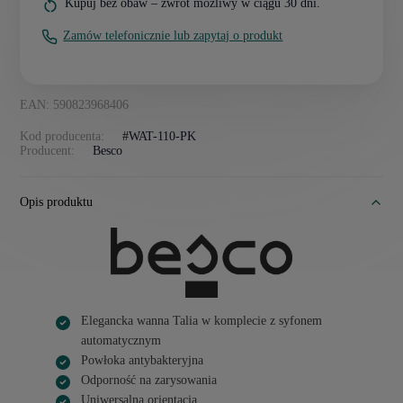
Kupuj bez obaw – zwrot możliwy w ciągu 30 dni.
Zamów telefonicznie lub zapytaj o produkt
EAN: 590823968406
Kod producenta:
#WAT-110-PK
Producent:
Besco
Opis produktu
Elegancka wanna Talia w komplecie z syfonem
automatycznym
Powłoka antybakteryjna
Odporność na zarysowania
Uniwersalna orientacja