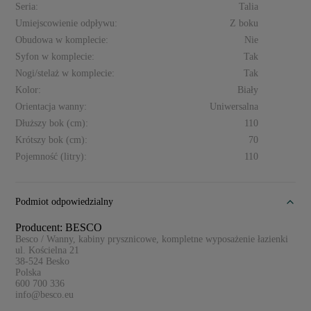
Seria:
Talia
Umiejscowienie odpływu:
Z boku
Obudowa w komplecie:
Nie
Syfon w komplecie:
Tak
Nogi/stelaż w komplecie:
Tak
Kolor:
Biały
Orientacja wanny:
Uniwersalna
Dłuższy bok (cm):
110
Krótszy bok (cm):
70
Pojemność (litry):
110
Podmiot odpowiedzialny
Producent: BESCO
Besco / Wanny, kabiny prysznicowe, kompletne wyposażenie łazienki
ul. Kościelna 21
38-524
Besko
Polska
600 700 336
info@besco.eu