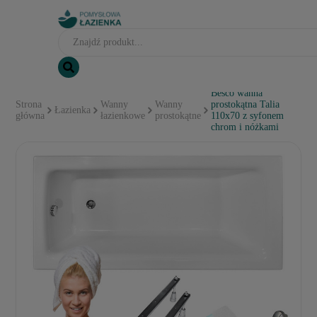
Besco wanna
Strona
Wanny
Wanny
prostokątna Talia
Łazienka
główna
łazienkowe
prostokątne
110x70 z syfonem
chrom i nóżkami