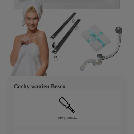
Cechy wanien Besco
łatwy montaż