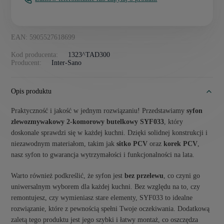
EAN: 5905527618699
Kod producenta:
1323^TAD300
Producent:
Inter-Sano
Opis produktu
Praktyczność i jakość w jednym rozwiązaniu! Przedstawiamy
syfon
zlewozmywakowy 2-komorowy butelkowy SYF033
, który
doskonale sprawdzi się w każdej kuchni. Dzięki solidnej konstrukcji i
niezawodnym materiałom, takim jak
sitko PCV
oraz
korek PCV
,
nasz syfon to gwarancja wytrzymałości i funkcjonalności na lata.
Warto również podkreślić, że syfon jest
bez przelewu
, co czyni go
uniwersalnym wyborem dla każdej kuchni. Bez względu na to, czy
remontujesz, czy wymieniasz stare elementy, SYF033 to idealne
rozwiązanie, które z pewnością spełni Twoje oczekiwania. Dodatkową
zaletą tego produktu jest jego szybki i łatwy montaż, co oszczędza