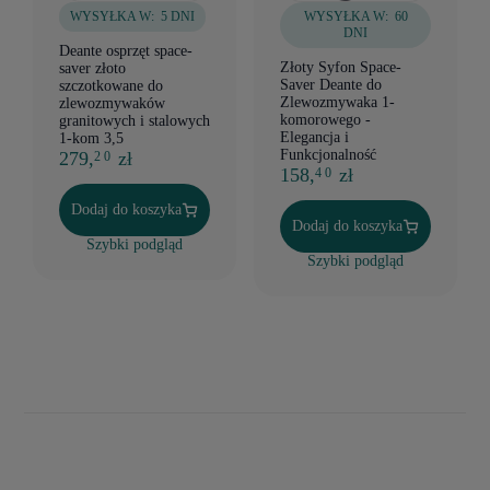
WYSYŁKA W:
5 DNI
WYSYŁKA W:
60
DNI
Deante osprzęt space-
Złoty Syfon Space-
saver złoto
Saver Deante do
szczotkowane do
Zlewozmywaka 1-
zlewozmywaków
komorowego -
granitowych i stalowych
Elegancja i
1-kom 3,5
Funkcjonalność
279,
zł
2 0
158,
zł
4 0
Dodaj do koszyka
Dodaj do koszyka
Szybki podgląd
Szybki podgląd