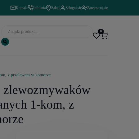
Kontakt
Infolinia
Salon
Zaloguj się
Zarejestruj się
0
kom, z przelewem w komorze
do zlewozmywaków
anych 1-kom, z
orze