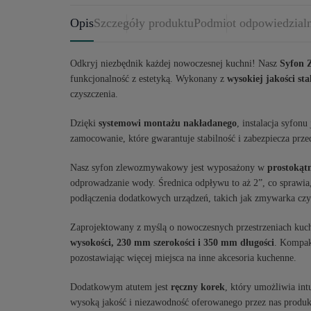
Opis
Szczegóły produktu
Podmiot odpowiedzial
Odkryj niezbędnik każdej nowoczesnej kuchni! Nasz
Syfon 
funkcjonalność z estetyką. Wykonany z
wysokiej jakości sta
czyszczenia.
Dzięki
systemowi montażu nakładanego
, instalacja syfon
zamocowanie, które gwarantuje stabilność i zabezpiecza prz
Nasz syfon zlewozmywakowy jest wyposażony w
prostokąt
odprowadzanie wody. Średnica odpływu to aż 2”, co sprawia,
podłączenia dodatkowych urządzeń, takich jak zmywarka czy
Zaprojektowany z myślą o nowoczesnych przestrzeniach kuch
wysokości, 230 mm szerokości i 350 mm długości
. Kompak
pozostawiając więcej miejsca na inne akcesoria kuchenne.
Dodatkowym atutem jest
ręczny korek
, który umożliwia int
wysoką jakość i niezawodność oferowanego przez nas produkt