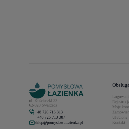
Obsługa
Logowani
ul. Kościuszki 32
Rejestracj
62-020 Swarzędz
Moje kon
+48 726 713 313
Zamówien
+48 726 713 387
Ulubione
sklep@pomyslowalazienka.pl
Kontakt