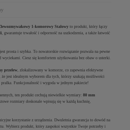
ny
Zlewozmywakowy 1-komorowy Stalowy
to produkt, który łączy
li
, gwarantuje trwałość i odporność na uszkodzenia, a także łatwość
u jest prosta i szybka. To nowatorskie rozwiązanie pozwala na pewne
ed wyciekami. Ciesz się komfortem użytkowania bez obaw o usterki.
ny przelew
, zlokalizowany w komorze, co zapewnia efektywne
 że jest idealnym wyborem dla tych, którzy szukają możliwości
 pralka. Funkcjonalność i wygoda w jednym pakiecie!
ennych, ten produkt cechują niewielkie wymiary:
80 mm
towe rozmiary doskonale wpisują się w każdą kuchnię,
uicyjne korzystanie z urządzenia. Dwuletnia gwarancja to dowód na
u. Wybierz produkt, który zaspokoi wszystkie Twoje potrzeby i