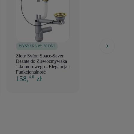
WYSYŁKA W:
60 DNI
WYSYŁKA W:
5 DNI
Złoty Syfon Space-Saver
Złoty Syfon Space-S
Deante do Zlewozmywaka
Deante do Zlewów
1-komorowego - Elegancja i
Granitowych - Styl i
Funkcjonalność
Funkcjonalność w 
158,
zł
158,
zł
4 0
4 0