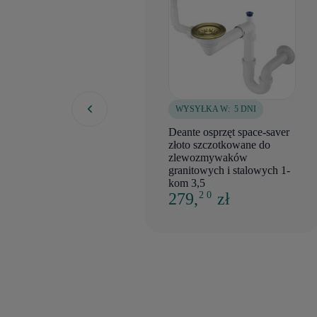
WYSYŁKA W:
5 DNI
Deante osprzęt space-saver
złoto szczotkowane do
zlewozmywaków
granitowych i stalowych 1-
kom 3,5
279,
zł
2 0