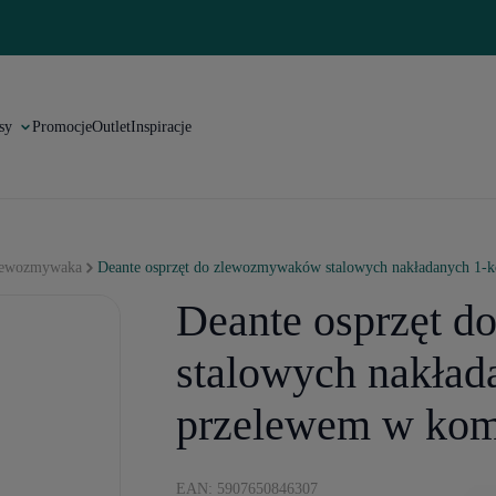
sy
Promocje
Outlet
Inspiracje
lewozmywaka
Deante osprzęt do zlewozmywaków stalowych nakładanych 1-
Deante osprzęt 
stalowych nakład
przelewem w kom
EAN: 5907650846307