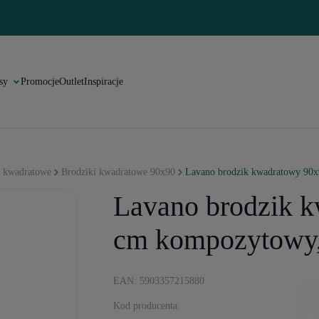
sy
Promocje
Outlet
Inspiracje
i kwadratowe
Brodziki kwadratowe 90x90
Lavano brodzik kwadratowy 90
Lavano brodzik 
cm kompozytowy,
EAN: 5903357215880
Kod producenta: