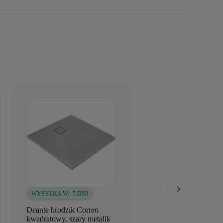
WYSYŁKA W:
5 DNI
WYSYŁKA W:
10 DNI
Deante brodzik Correo
Excellent Forma bro
kwadratowy, szary metalik
kwadratowy 90x90 c