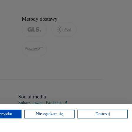
Metody dostawy
Social media
Zobacz naszego Facebooka
szystko
Nie zgadzam się
Dostosuj