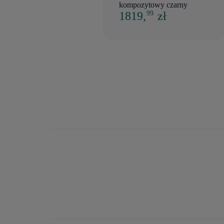
kompozytowy czarny
1819,
zł
99