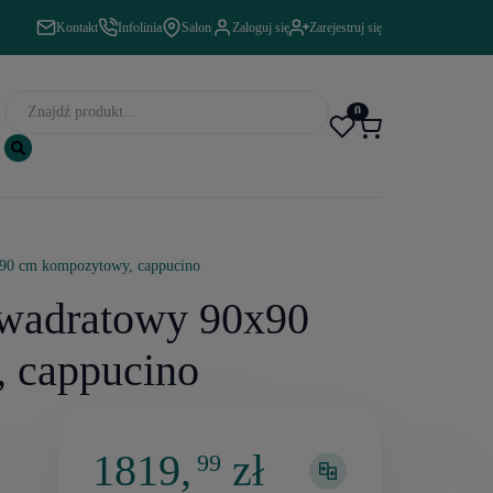
Kontakt
Infolinia
Salon
Zaloguj się
Zarejestruj się
0
x90 cm kompozytowy, cappucino
kwadratowy 90x90
 cappucino
1819,
zł
99