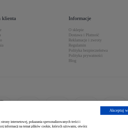
 klienta
Informacje
e
O sklepie
a
Dostawa i Płatność
to
Reklamacje i zwroty
ia
Regulamin
Polityka bezpieczeństwa
Polityka prywatności
Blog
Akceptuj w
strony internetowej, pokazania spersonalizowanych treści i
cej informacji na temat plików cookie, których używamy, otwórz