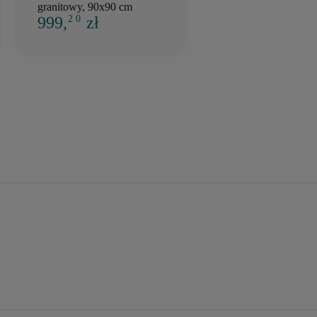
granitowy, 90x90 cm
biały połysk
999,
zł
710,
zł
2 0
01