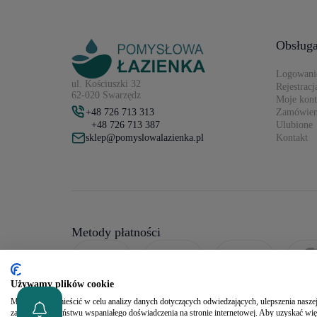
Obsługa
Logowani
ul. Kościuszki 32
Rejestracj
62-020 Swarzędz
Moje kon
+48 726 713 313
Zamówien
+48 726 713 387
Ulubione
sklep@pomyslowalazienka.pl
Kontakt
Metody płatności
Używamy plików cookie
Możemy je zamieścić w celu analizy danych dotyczących odwiedzających, ulepszenia naszej 
zapewnienia Państwu wspaniałego doświadczenia na stronie internetowej. Aby uzyskać wię