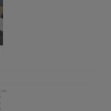
.CAN
3
k
8