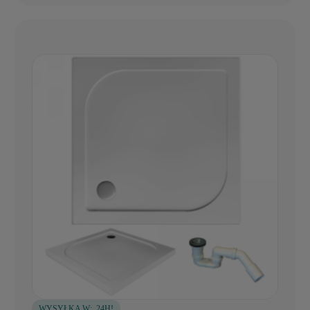
WYSYŁKA W:
24H!