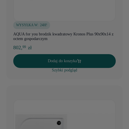
WYSYŁKA W:
24H!
AQUA for you brodzik kwadratowy Kronos Plus 90x90x14 z
octem gospodarczym
802,
zł
99
Dodaj do koszyka
Szybki podgląd