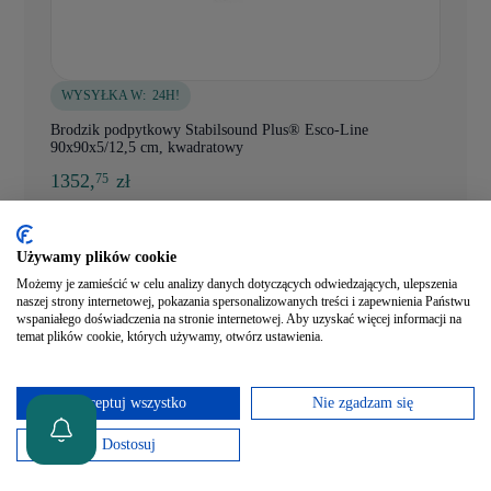
WYSYŁKA W:
24H!
Brodzik podpytkowy Stabilsound Plus® Esco-Line
90x90x5/12,5 cm, kwadratowy
1352,
zł
75
Dodaj do koszyka
Używamy plików cookie
Szybki podgląd
Możemy je zamieścić w celu analizy danych dotyczących odwiedzających, ulepszenia
naszej strony internetowej, pokazania spersonalizowanych treści i zapewnienia Państwu
wspaniałego doświadczenia na stronie internetowej. Aby uzyskać więcej informacji na
temat plików cookie, których używamy, otwórz ustawienia.
Akceptuj wszystko
Nie zgadzam się
Dostosuj