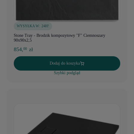
WYSYŁKA W:
24H!
Stone Tray - Brodzik kompozytowy "F" Ciemnoszary
90x90x2,5
854,
zł
00
Dodaj do koszyka
Szybki podgląd