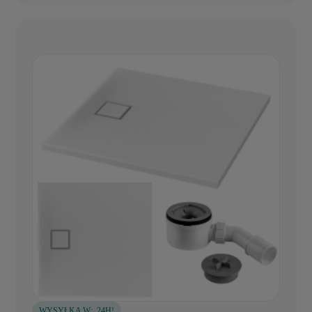
WYSYŁKA W:
24H!