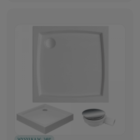
WYSYŁKA W:
24H!