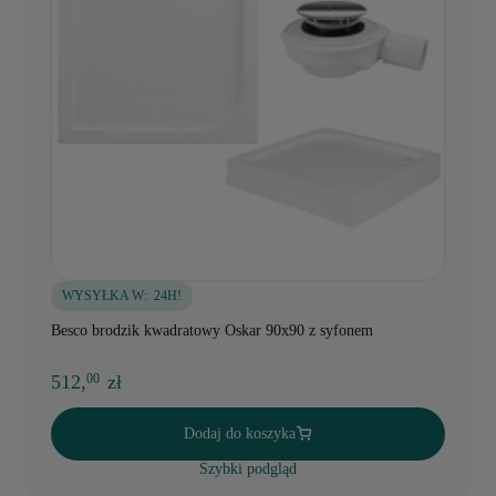
WYSYŁKA W:
24H!
Besco brodzik kwadratowy Oskar 90x90 z syfonem
512,
zł
00
Dodaj do koszyka
Szybki podgląd