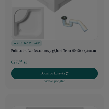
WYSYŁKA W:
24H!
Polimat brodzik kwadratowy głęboki Tenor 90x90 z syfonem
627,
zł
00
Dodaj do koszyka
Szybki podgląd