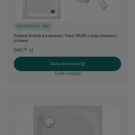
WYSYŁKA W:
24H!
Polimat brodzik kwadratowy Tenor 90x90 z białą obudową i
syfonem
840,
zł
00
Dodaj do koszyka
Szybki podgląd