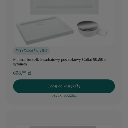
WYSYŁKA W:
24H!
Polimat brodzik kwadratowy posadzkowy Goliat 90x90 z
syfonem
608,
zł
00
Dodaj do koszyka
Szybki podgląd