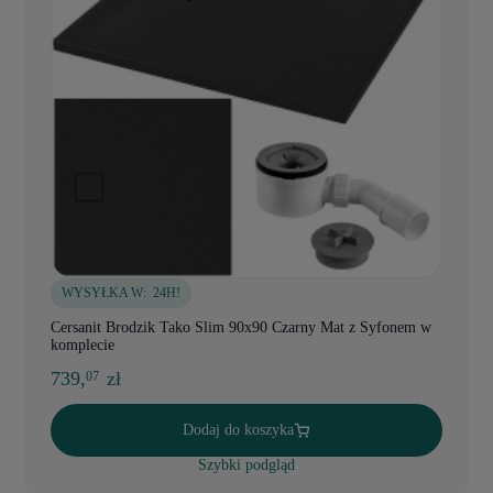
WYSYŁKA W:
24H!
Cersanit Brodzik Tako Slim 90x90 Czarny Mat z Syfonem w
komplecie
739,
zł
07
Dodaj do koszyka
Szybki podgląd