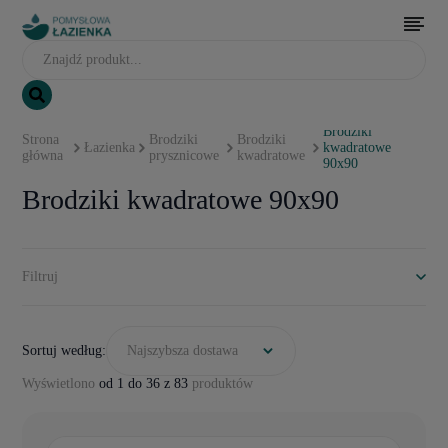
Brodziki
Strona
Brodziki
Brodziki
Łazienka
kwadratowe
główna
prysznicowe
kwadratowe
90x90
Brodziki kwadratowe 90x90
Filtruj
Sortuj według:
Najszybsza dostawa
Wyświetlono
od 1 do 36 z 83
produktów