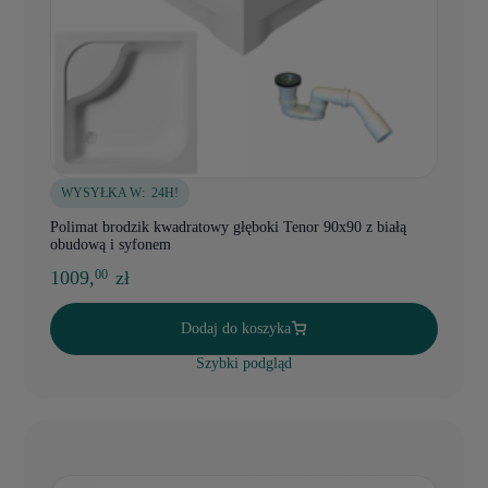
WYSYŁKA W:
24H!
Polimat brodzik kwadratowy głęboki Tenor 90x90 z białą
obudową i syfonem
1009,
zł
00
Dodaj do koszyka
Szybki podgląd