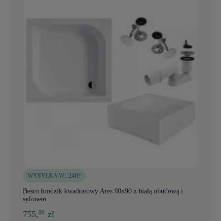
WYSYŁKA W:
24H!
Besco brodzik kwadratowy Ares 90x90 z białą obudową i
syfonem
755,
zł
00