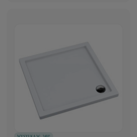
WYSYŁKA W:
24H!