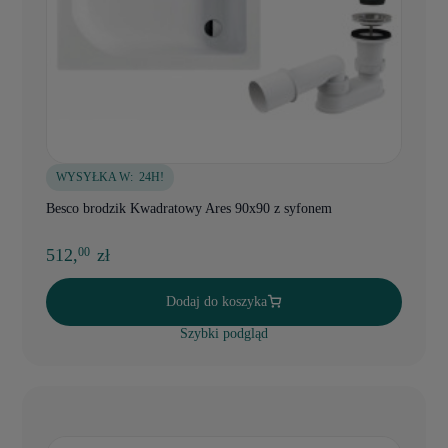
WYSYŁKA W:
24H!
Besco brodzik Kwadratowy Ares 90x90 z syfonem
512,
zł
00
Dodaj do koszyka
Szybki podgląd