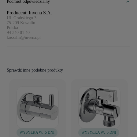
Podmiot odpowiedzialny
Producent: Invena S.A.
Ul. Grabskiego 3
75-209
Koszalin
Polska
94 340 01 40
koszalin@invena.pl
Sprawdź inne podobne produkty
WYSYŁKA W:
5 DNI
WYSYŁKA W:
5 DNI