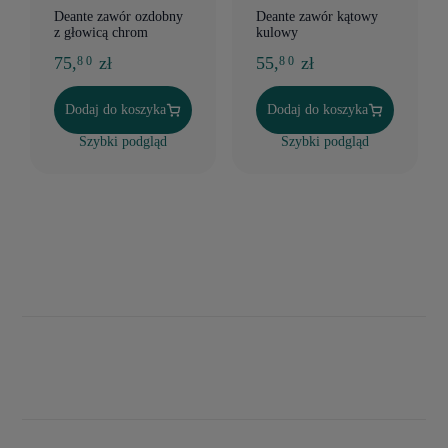
Deante zawór ozdobny
Deante zawór kątowy
z głowicą chrom
kulowy
75,
zł
55,
zł
8 0
8 0
Dodaj do koszyka
Dodaj do koszyka
Szybki podgląd
Szybki podgląd