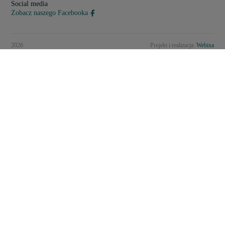
Social media
Zobacz naszego Facebooka
2026
Projekt i realizacja:
Webixa