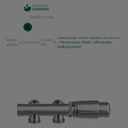
Niezawodny zawór kątowy DUOPLEX
Strona
Zawory
Łazienka
- chromowany blask i odwracalna
główna
WC
funkcjonalność