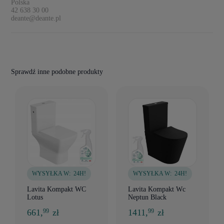
Polska
42 638 30 00
deante@deante.pl
Sprawdź inne podobne produkty
WYSYŁKA W:
24H!
WYSYŁKA W:
24H!
Lavita Kompakt WC
Lavita Kompakt Wc
Lotus
Neptun Black
661,
zł
1411,
zł
99
99