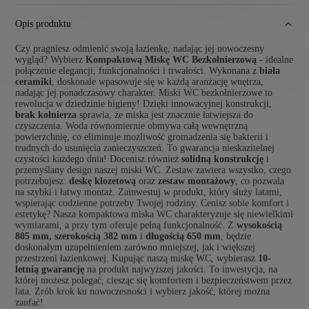
Opis produktu
Czy pragniesz odmienić swoją łazienkę, nadając jej nowoczesny
wygląd? Wybierz
Kompaktową Miskę WC Bezkołnierzową
- idealne
połączenie elegancji, funkcjonalności i trwałości. Wykonana z
biała
ceramiki
, doskonale wpasowuje się w każdą aranżację wnętrza,
nadając jej ponadczasowy charakter. Miski WC bezkołnierzowe to
rewolucja w dziedzinie higieny! Dzięki innowacyjnej konstrukcji,
brak kołnierza
sprawia, że miska jest znacznie łatwiejsza do
czyszczenia. Woda równomiernie obmywa całą wewnętrzną
powierzchnię, co eliminuje możliwość gromadzenia się bakterii i
trudnych do usunięcia zanieczyszczeń. To gwarancja nieskazitelnej
czystości każdego dnia! Docenisz również
solidną konstrukcję
i
przemyślany design naszej miski WC. Zestaw zawiera wszystko, czego
potrzebujesz:
deskę klozetową
oraz
zestaw montażowy
, co pozwala
na szybki i łatwy montaż. Zainwestuj w produkt, który służy latami,
wspierając codzienne potrzeby Twojej rodziny. Cenisz sobie komfort i
estetykę? Nasza kompaktowa miska WC charakteryzuje się niewielkimi
wymiarami, a przy tym oferuje pełną funkcjonalność. Z
wysokością
805 mm, szerokością 382 mm
i
długością 650 mm
, będzie
doskonałym uzupełnieniem zarówno mniejszej, jak i większej
przestrzeni łazienkowej. Kupując naszą miskę WC, wybierasz
10-
letnią gwarancję
na produkt najwyższej jakości. To inwestycja, na
której możesz polegać, ciesząc się komfortem i bezpieczeństwem przez
lata. Zrób krok ku nowoczesności i wybierz jakość, której można
zaufać!