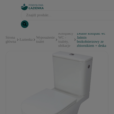
Kompakty
Deante kompakt wc
Strona
Wyposażenie
WC -
Jaśmin
Łazienka
główna
toalet
toalety,
bezkołnierzowy ze
ubikacje
zbiornikiem + deska