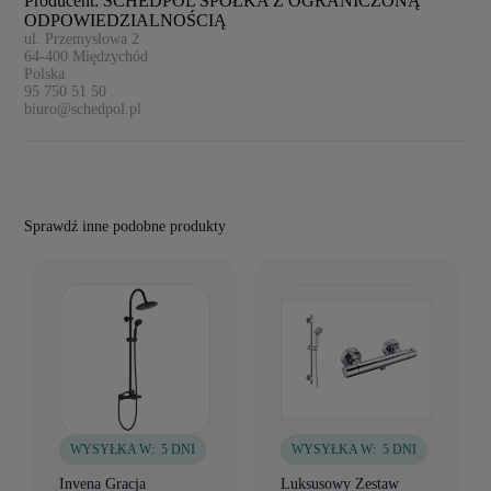
Producent: SCHEDPOL SPÓŁKA Z OGRANICZONĄ
ODPOWIEDZIALNOŚCIĄ
ul. Przemysłowa 2
64-400
Międzychód
Polska
95 750 51 50
biuro@schedpol.pl
Sprawdź inne podobne produkty
WYSYŁKA W:
5 DNI
WYSYŁKA W:
5 DNI
Invena Gracja
Luksusowy Zestaw