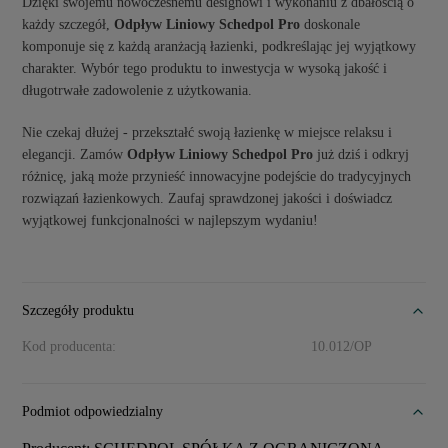
Dzięki swojemu nowoczesnemu designowi i wykonaniu z dbałością o
każdy szczegół,
Odpływ Liniowy Schedpol Pro
doskonale
komponuje się z każdą aranżacją łazienki, podkreślając jej wyjątkowy
charakter. Wybór tego produktu to inwestycja w wysoką jakość i
długotrwałe zadowolenie z użytkowania.
Nie czekaj dłużej - przekształć swoją łazienkę w miejsce relaksu i
elegancji. Zamów
Odpływ Liniowy Schedpol Pro
już dziś i odkryj
różnicę, jaką może przynieść innowacyjne podejście do tradycyjnych
rozwiązań łazienkowych. Zaufaj sprawdzonej jakości i doświadcz
wyjątkowej funkcjonalności w najlepszym wydaniu!
Szczegóły produktu
Kod producenta:
10.012/OP
Podmiot odpowiedzialny