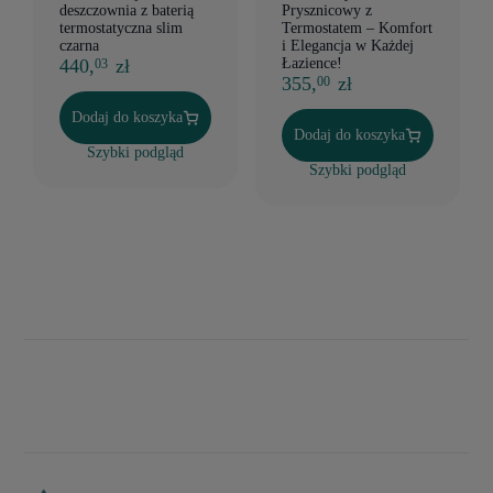
deszczownia z baterią
Prysznicowy z
termostatyczna slim
Termostatem – Komfort
czarna
i Elegancja w Każdej
440,
zł
Łazience!
03
355,
zł
00
Dodaj do koszyka
Dodaj do koszyka
Szybki podgląd
Szybki podgląd