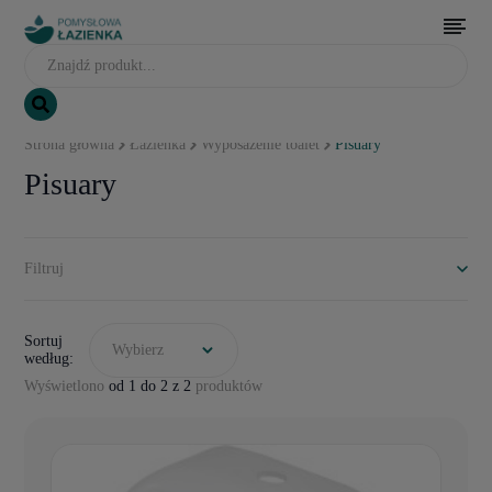
Strona główna
Łazienka
Wyposażenie toalet
Pisuary
Pisuary
Filtruj
Sortuj
Wybierz
według:
Wyświetlono
od 1 do 2 z 2
produktów