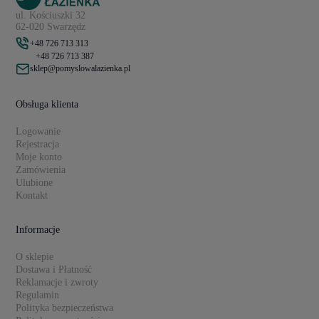
ul. Kościuszki 32
62-020 Swarzędz
+48 726 713 313
+48 726 713 387
sklep@pomyslowalazienka.pl
Obsługa klienta
Logowanie
Rejestracja
Moje konto
Zamówienia
Ulubione
Kontakt
Informacje
O sklepie
Dostawa i Płatność
Reklamacje i zwroty
Regulamin
Polityka bezpieczeństwa