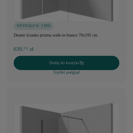
WYSYŁKA W:
5 DNI
Deante ścianka prizma walk-in bianco 70x195 cm
639,
zł
2 0
Dodaj do koszyka
Szybki podgląd