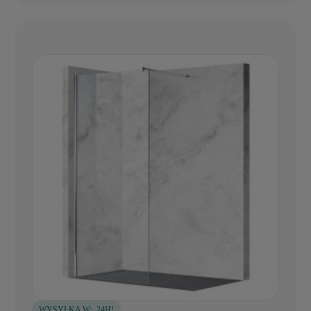
WYSYŁKA W:
24H!