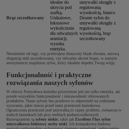
idealne do
umywalki okrągły z
ukrycia pod
regulowaną
szafką.
wysokością, bianco
Brąz szczotkowany
Unikatowe,
Deante syfon do
luksusowe
umywalki okrągły z
wykończenie
regulowaną
dla odważnych
wysokością, brąz
aranżacji,
szczotkowany
wysoka
estetyka.
Niezależnie od tego, czy preferujesz klasyczny blask chromu, surową
elegancję stali szczotkowanej, czy odważny akcent brązu, w naszym
asortymencie znajdziesz syfon, który idealnie dopełni Twoją wizję.
Funkcjonalność i praktyczne
rozwiązania naszych syfonów
W ofercie Pomysłowa łazienka priorytetem jest nie tylko estetyka, ale
przede wszystkim funkcjonalność i niezawodność oferowanych
produktów. Nasze syfony bez przelewu to odpowiedź na codzienne
wyzwania, jakie stawia przed nami przestrzeń łazienkowa.
Ograniczona przestrzeń pod umywalką to częsty problem, zwłaszcza w
małych łazienkach lub przy meblach podumywalkowych.
Rozwiązaniem są
syfony niskie
, takie jak
Excellent Flux syfon
umywalkowo-bidetowy suchy niski
. Ich kompaktowa budowa
pozwala maksymalnie wykorzystać dostępną przestrzeń, jednocześnie