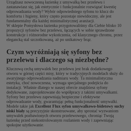
Urządzasz nowoczesną łazienkę z umywalką bez przelewu i
zastanawiasz się, jak estetycznie i funkcjonalnie rozwiązać kwestię
odprowadzania wody? Wybór odpowiedniego syfonu to klucz do
komfortu i higieny, który często pozostaje niewidoczny, ale jest
fundamentalny dla każdej minimalistycznej aranżacji.
W sklepie Pomysłowa łazienka przygotowaliśmy dla Ciebie blisko 10
propozycji syfonów bez przelewu, łączących w sobie sprawdzone
konstrukcje i różnorodne wykończenia, od klasycznego chromu, przez
elegancką stal szczotkowaną, aż po unikatowy brąz.
Czym wyróżniają się syfony bez
przelewu i dlaczego są niezbędne?
Kluczową cechą umywalek bez przelewu jest brak dodatkowego
otworu w górnej części misy, który w tradycyjnych modelach służy do
awaryjnego odprowadzania nadmiaru wody. Ta minimalistyczna
estetyka, choć nowoczesna, wymaga specjalnego podejścia do
instalacji. Właśnie dlatego w naszej ofercie znajdziesz syfony
dedykowane, zaprojektowane do współpracy z takimi umywalkami.
Syfony bez przelewu zapewniają bezpieczne i efektywne
odprowadzanie wody, gwarantując pełną funkcjonalność umywalki.
Modele takie jak
Excellent Flux syfon umywalkowo-bidetowy suchy
niski biały
są precyzyjnie skonstruowane, aby sprostać wyzwaniom
umywalek pozbawionych otworu przelewowego, chroniąc Twoją
łazienkę przed niekontrolowanym rozlaniem wody i zapewniając
spokojne użytkowanie.