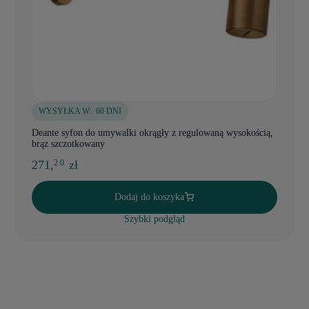
WYSYŁKA W:
60 DNI
Deante syfon do umywalki okrągły z regulowaną wysokością,
brąz szczotkowany
271,
zł
2 0
Dodaj do koszyka
Szybki podgląd