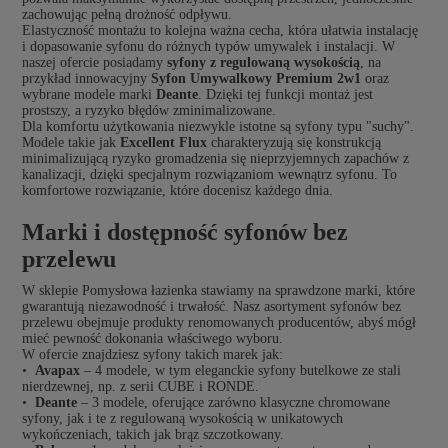
zachowując pełną drożność odpływu.
Elastyczność montażu to kolejna ważna cecha, która ułatwia instalację
i dopasowanie syfonu do różnych typów umywalek i instalacji. W
naszej ofercie posiadamy
syfony z regulowaną wysokością
, na
przykład innowacyjny
Syfon Umywalkowy Premium 2w1
oraz
wybrane modele marki
Deante
. Dzięki tej funkcji montaż jest
prostszy, a ryzyko błędów zminimalizowane.
Dla komfortu użytkowania niezwykle istotne są syfony typu "suchy".
Modele takie jak
Excellent Flux
charakteryzują się konstrukcją
minimalizującą ryzyko gromadzenia się nieprzyjemnych zapachów z
kanalizacji, dzięki specjalnym rozwiązaniom wewnątrz syfonu. To
komfortowe rozwiązanie, które docenisz każdego dnia.
Marki i dostępność syfonów bez
przelewu
W sklepie Pomysłowa łazienka stawiamy na sprawdzone marki, które
gwarantują niezawodność i trwałość. Nasz asortyment syfonów bez
przelewu obejmuje produkty renomowanych producentów, abyś mógł
mieć pewność dokonania właściwego wyboru.
W ofercie znajdziesz syfony takich marek jak:
Avapax
– 4 modele, w tym eleganckie syfony butelkowe ze stali
nierdzewnej, np. z serii CUBE i RONDE.
Deante
– 3 modele, oferujące zarówno klasyczne chromowane
syfony, jak i te z regulowaną wysokością w unikatowych
wykończeniach, takich jak brąz szczotkowany.