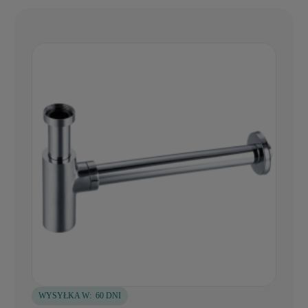
WYSYŁKA W:
60 DNI