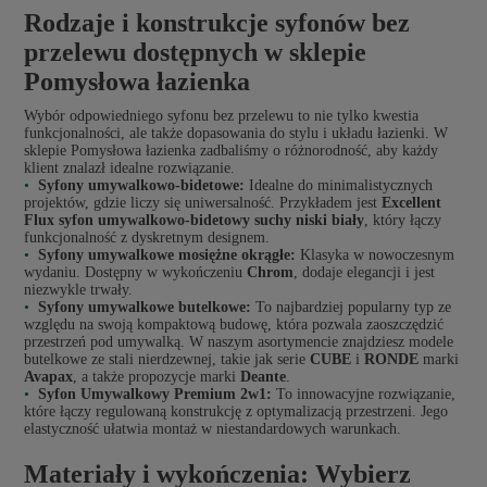
Rodzaje i konstrukcje syfonów bez
przelewu dostępnych w sklepie
Pomysłowa łazienka
Wybór odpowiedniego syfonu bez przelewu to nie tylko kwestia
funkcjonalności, ale także dopasowania do stylu i układu łazienki. W
sklepie Pomysłowa łazienka zadbaliśmy o różnorodność, aby każdy
klient znalazł idealne rozwiązanie.
Syfony umywalkowo-bidetowe:
Idealne do minimalistycznych
projektów, gdzie liczy się uniwersalność. Przykładem jest
Excellent
Flux syfon umywalkowo-bidetowy suchy niski biały
, który łączy
funkcjonalność z dyskretnym designem.
Syfony umywalkowe mosiężne okrągłe:
Klasyka w nowoczesnym
wydaniu. Dostępny w wykończeniu
Chrom
, dodaje elegancji i jest
niezwykle trwały.
Syfony umywalkowe butelkowe:
To najbardziej popularny typ ze
względu na swoją kompaktową budowę, która pozwala zaoszczędzić
przestrzeń pod umywalką. W naszym asortymencie znajdziesz modele
butelkowe ze stali nierdzewnej, takie jak serie
CUBE
i
RONDE
marki
Avapax
, a także propozycje marki
Deante
.
Syfon Umywalkowy Premium 2w1:
To innowacyjne rozwiązanie,
które łączy regulowaną konstrukcję z optymalizacją przestrzeni. Jego
elastyczność ułatwia montaż w niestandardowych warunkach.
Materiały i wykończenia: Wybierz