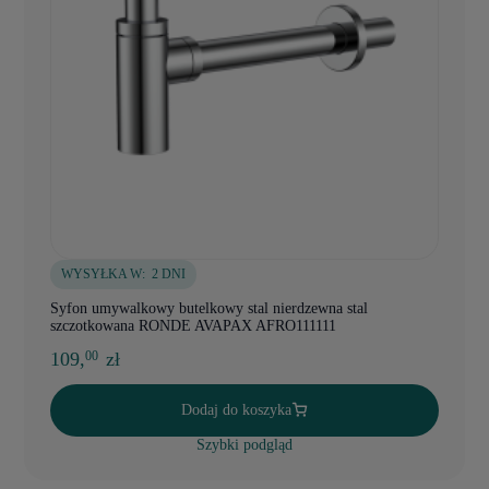
WYSYŁKA W:
2 DNI
Syfon umywalkowy butelkowy stal nierdzewna stal
szczotkowana RONDE AVAPAX AFRO111111
109,
zł
00
Dodaj do koszyka
Szybki podgląd