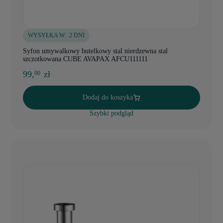
WYSYŁKA W:
2 DNI
Syfon umywalkowy butelkowy stal nierdzewna stal
szczotkowana CUBE AVAPAX AFCU111111
99,
zł
00
Dodaj do koszyka
Szybki podgląd