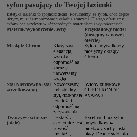
syfon pasujący do Twojej łazienki
Estetyka łazienki to spójność detali. Rozumiemy, że syfon, choć często
ukryty, musi harmonizować z całością aranżacji. Dlatego oferujemy
syfony bez przelewu w różnorodnych materiałach i wykończeniach.
Materiał/Wykończenie
Cechy
Przykładowy model
(dostępny w naszej
ofercie)
Mosiądz Chrom
Klasyczna
Syfon umywalkowy
elegancja,
mosiężny okrągły
wysoka
Chrom
odporność na
korozję,
uniwersalny
wygląd.
Stal Nierdzewna (stal
Nowoczesny,
Syfony butelkowe
szczotkowana)
industrialny
CUBE i RONDE
styl, doskonała
AVAPAX
trwałość i
odporność na
zarysowania.
Tworzywo sztuczne
Lekkość,
Excellent Flux syfon
(białe)
ekonomiczność,
umywalkowo-
łatwość
bidetowy suchy niski
montażu,
biały, Deante syfon do