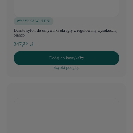
WYSYŁKA W:
5 DNI
Deante syfon do umywalki okrągły z regulowaną wysokością,
bianco
247,
zł
2 0
Dodaj do koszyka
Szybki podgląd