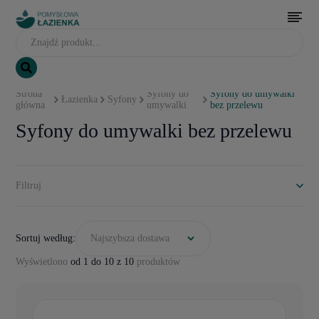
Strona
Syfony do
Syfony do umywalki
Łazienka
Syfony
główna
umywalki
bez przelewu
Syfony do umywalki bez przelewu
Filtruj
Sortuj według:
Najszybsza dostawa
Wyświetlono
od 1 do 10 z 10
produktów