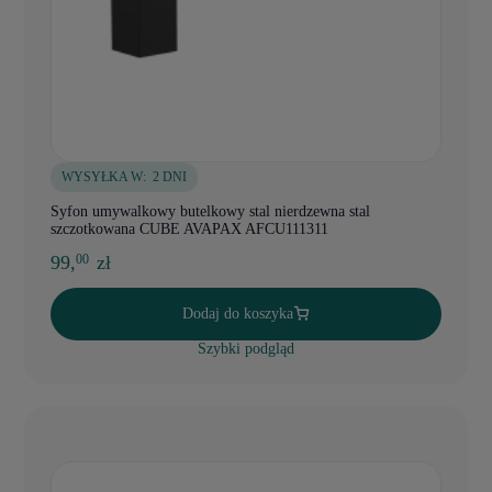
WYSYŁKA W:
2 DNI
Syfon umywalkowy butelkowy stal nierdzewna stal
szczotkowana CUBE AVAPAX AFCU111311
99,
zł
00
Dodaj do koszyka
Szybki podgląd