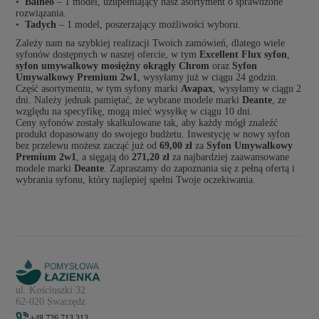
Balneo
– 1 model, uzupełniający nasz asortyment o sprawdzone
rozwiązania.
Tadych
– 1 model, poszerzający możliwości wyboru.
Zależy nam na szybkiej realizacji Twoich zamówień, dlatego wiele
syfonów dostępnych w naszej ofercie, w tym
Excellent Flux syfon
,
syfon umywalkowy mosiężny okrągły Chrom
oraz
Syfon
Umywalkowy Premium 2w1
, wysyłamy już w ciągu 24 godzin.
Część asortymentu, w tym syfony marki
Avapax
, wysyłamy w ciągu 2
dni. Należy jednak pamiętać, że wybrane modele marki
Deante
, ze
względu na specyfikę, mogą mieć wysyłkę w ciągu 10 dni.
Ceny syfonów zostały skalkulowane tak, aby każdy mógł znaleźć
produkt dopasowany do swojego budżetu. Inwestycję w nowy syfon
bez przelewu możesz zacząć już od
69,00 zł
za
Syfon Umywalkowy
Premium 2w1
, a sięgają do
271,20 zł
za najbardziej zaawansowane
modele marki
Deante
. Zapraszamy do zapoznania się z pełną ofertą i
wybrania syfonu, który najlepiej spełni Twoje oczekiwania.
ul. Kościuszki 32
62-020 Swarzędz
+48 726 713 313