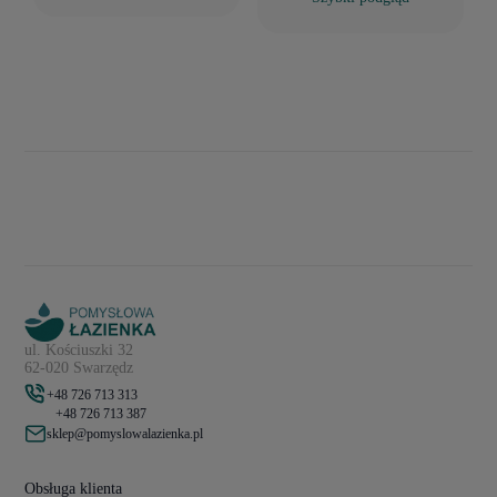
ul. Kościuszki 32
62-020 Swarzędz
+48 726 713 313
+48 726 713 387
sklep@pomyslowalazienka.pl
Obsługa klienta