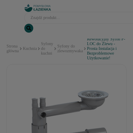
Rewolucyjny Syfon P-
Syfony
LOC do Zlewu -
Strona
Syfony do
Kuchnia
do
Prosta Instalacja i
główna
zlewozmywaka
kuchni
Bezproblemowe
Użytkowanie!