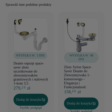
Sprawdź inne podobne produkty
WYSYŁKA W:
5 DNI
WYSYŁKA W:
60
DNI
Deante osprzęt space-
Złoty Syfon Space-
saver złoto
Saver Deante do
szczotkowane do
Zlewozmywaka 1-
zlewozmywaków
komorowego -
granitowych i stalowych
Elegancja i
1-kom 3,5
Funkcjonalność
279,
zł
2 0
158,
zł
4 0
Dodaj do koszyka
Dodaj do koszyka
Szybki podgląd
Szybki podgląd