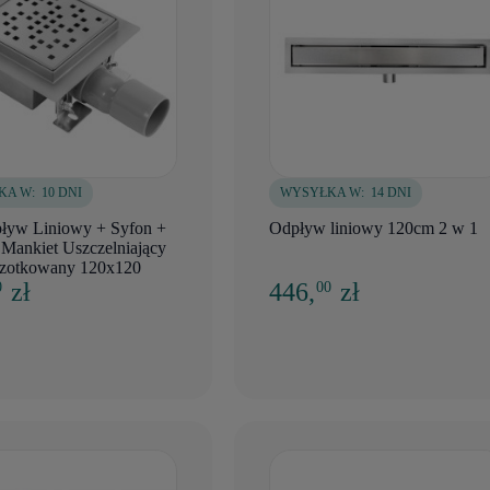
KA W:
10 DNI
WYSYŁKA W:
14 DNI
ływ Liniowy + Syfon +
Odpływ liniowy 120cm 2 w 1
Mankiet Uszczelniający
czotkowany 120x120
zł
446,
zł
0
00