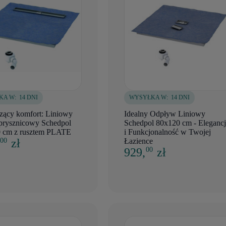
KA W:
14 DNI
WYSYŁKA W:
14 DNI
zący komfort: Liniowy
Idealny Odpływ Liniowy
prysznicowy Schedpol
Schedpol 80x120 cm - Elegancj
 cm z rusztem PLATE
i Funkcjonalność w Twojej
,
zł
Łazience
00
929,
zł
00