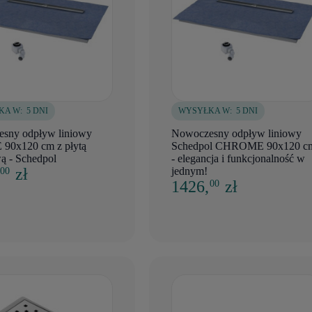
KA W:
5 DNI
WYSYŁKA W:
5 DNI
sny odpływ liniowy
Nowoczesny odpływ liniowy
90x120 cm z płytą
Schedpol CHROME 90x120 c
ą - Schedpol
- elegancja i funkcjonalność w
,
zł
jednym!
00
1426,
zł
00