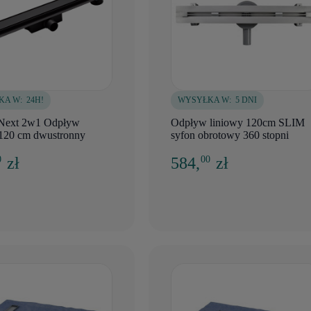
KA W:
24H!
WYSYŁKA W:
5 DNI
Next 2w1 Odpływ
Odpływ liniowy 120cm SLIM
 120 cm dwustronny
syfon obrotowy 360 stopni
zł
584,
zł
0
00