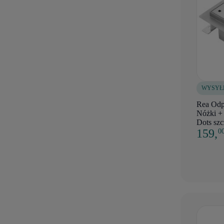
WYSYŁ
Rea Odp
Nóżki + 
Dots sz
159,
0