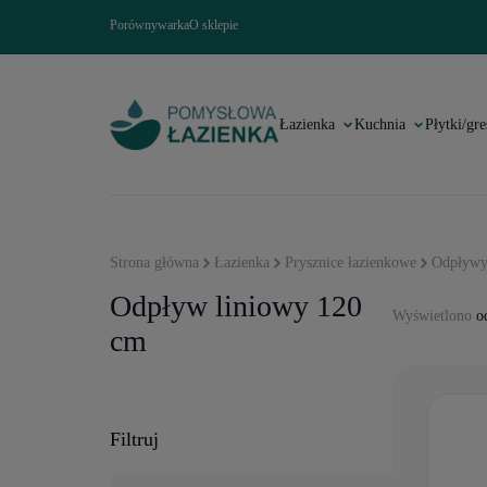
Porównywarka
O sklepie
Łazienka
Kuchnia
Płytki/gre
Strona główna
Łazienka
Prysznice łazienkowe
Odpływy
Odpływ liniowy 120
Wyświetlono
od
cm
Filtruj