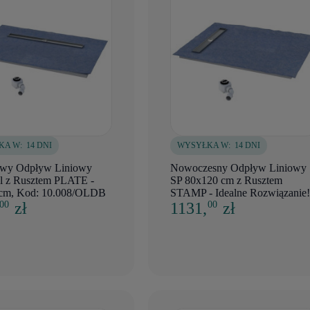
KA W:
14 DNI
WYSYŁKA W:
14 DNI
wy Odpływ Liniowy
Nowoczesny Odpływ Liniowy
l z Rusztem PLATE -
SP 80x120 cm z Rusztem
cm, Kod: 10.008/OLDB
STAMP - Idealne Rozwiązanie!
,
zł
1131,
zł
00
00