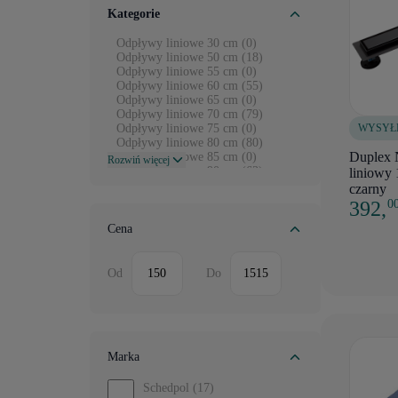
Kategorie
Odpływy liniowe 30 cm (0)
Odpływy liniowe 50 cm (18)
Odpływy liniowe 55 cm (0)
Odpływy liniowe 60 cm (55)
Odpływy liniowe 65 cm (0)
Odpływy liniowe 70 cm (79)
WYSYŁ
Odpływy liniowe 75 cm (0)
Odpływy liniowe 80 cm (80)
Duplex 
Odpływy liniowe 85 cm (0)
Rozwiń więcej
Odpływy liniowe 90 cm (63)
liniowy
Odpływy liniowe 95 cm (0)
czarny
Odpływy liniowe 100 cm (75)
392,
0
Odpływy liniowe 105 cm (0)
Odpływy liniowe 110 cm (3)
Cena
Odpływy liniowe 115 cm (0)
Odpływy liniowe 120 cm (25)
Odpływy liniowe 145 cm (0)
Od
Do
Marka
Schedpol
(17)