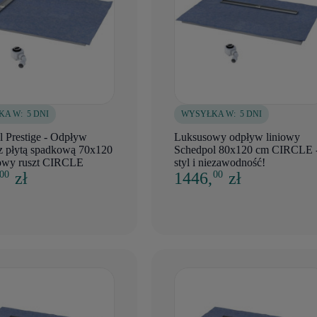
KA W:
5 DNI
WYSYŁKA W:
5 DNI
 Prestige - Odpływ
Luksusowy odpływ liniowy
 z płytą spadkową 70x120
Schedpol 80x120 cm CIRCLE 
lowy ruszt CIRCLE
styl i niezawodność!
,
zł
1446,
zł
00
00