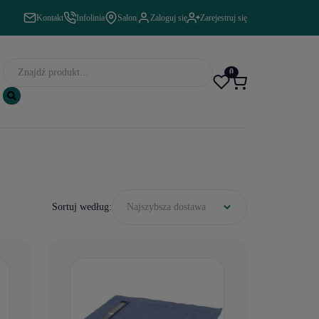
Kontakt
Infolinia
Salon
Zaloguj się
Zarejestruj się
0
Sortuj według:
Najszybsza dostawa