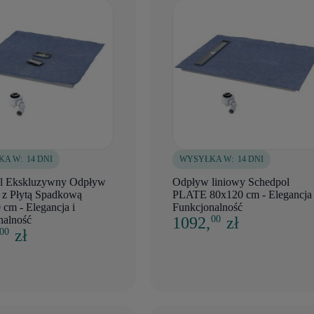
KA W:
14 DNI
WYSYŁKA W:
14 DNI
l Ekskluzywny Odpływ
Odpływ liniowy Schedpol
 z Płytą Spadkową
PLATE 80x120 cm - Elegancja 
cm - Elegancja i
Funkcjonalność
nalność
1092,
zł
00
,
zł
00