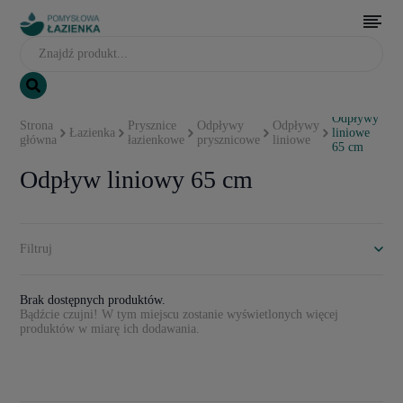
Odpływy
Strona
Prysznice
Odpływy
Odpływy
Łazienka
liniowe
główna
łazienkowe
prysznicowe
liniowe
65 cm
Odpływ liniowy 65 cm
Filtruj
Brak dostępnych produktów.
Bądźcie czujni! W tym miejscu zostanie wyświetlonych więcej
produktów w miarę ich dodawania.