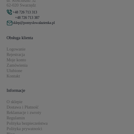
ul. Kościuszki 32
62-020 Swarzędz
+48 726 713 313
+48 726 713 387
sklep@pomyslowalazienka.pl
Obsługa klienta
Logowanie
Rejestracja
Moje konto
Zamówienia
Ulubione
Kontakt
Informacje
O sklepie
Dostawa i Płatność
Reklamacje i zwroty
Regulamin
Polityka bezpieczeństwa
Polityka prywatności