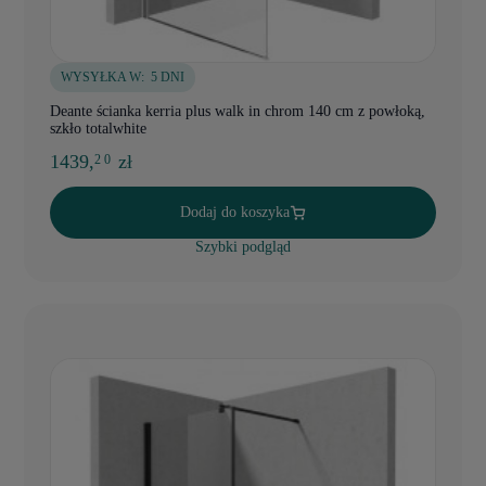
WYSYŁKA W:
5 DNI
Deante ścianka kerria plus walk in chrom 140 cm z powłoką,
szkło totalwhite
1439,
zł
2 0
Dodaj do koszyka
Szybki podgląd