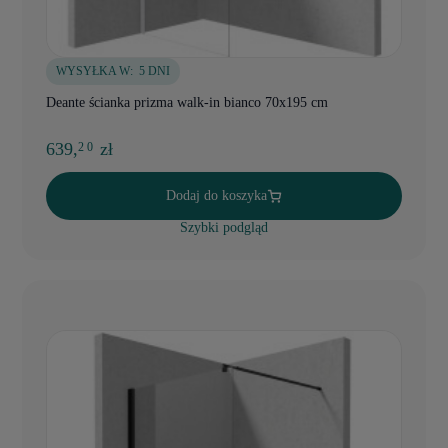
WYSYŁKA W:
5 DNI
Deante ścianka prizma walk-in bianco 70x195 cm
639,
zł
2 0
Dodaj do koszyka
Szybki podgląd