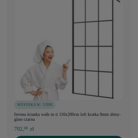
WYSYŁKA W:
5 DNI
Invena ścianka walk-in ii 110x200cm loft kratka 8mm shiny-
glass czarna
702,
zł
68