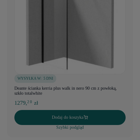
WYSYŁKA W:
5 DNI
Deante ścianka kerria plus walk in nero 90 cm z powłoką,
szkło totalwhite
1279,
zł
2 0
Dodaj do koszyka
Szybki podgląd