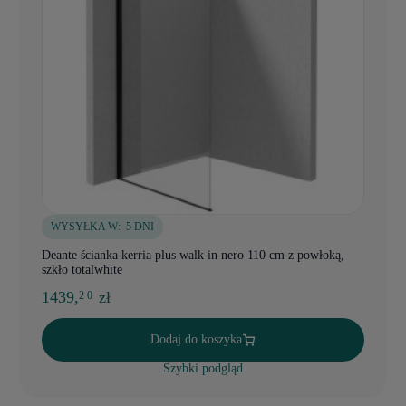
WYSYŁKA W:
5 DNI
Deante ścianka kerria plus walk in nero 110 cm z powłoką,
szkło totalwhite
1439,
zł
2 0
Dodaj do koszyka
Szybki podgląd