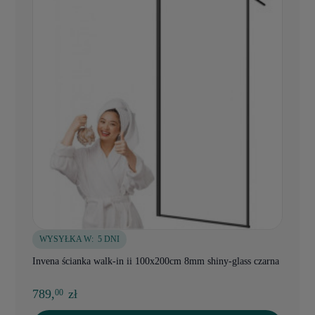
WYSYŁKA W:
5 DNI
Invena ścianka walk-in ii 100x200cm 8mm shiny-glass czarna
789,
zł
00