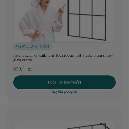
WYSYŁKA W:
5 DNI
Invena ścianka walk-in ii 100x200cm loft kratka 8mm shiny-
glass czarna
670,
zł
81
Dodaj do koszyka
Szybki podgląd