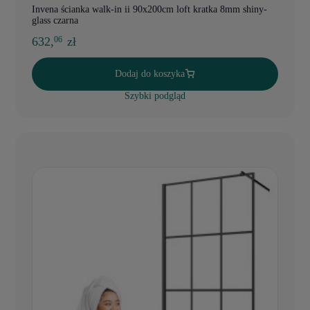
Invena ścianka walk-in ii 90x200cm loft kratka 8mm shiny-
glass czarna
632,
zł
06
Dodaj do koszyka
Szybki podgląd