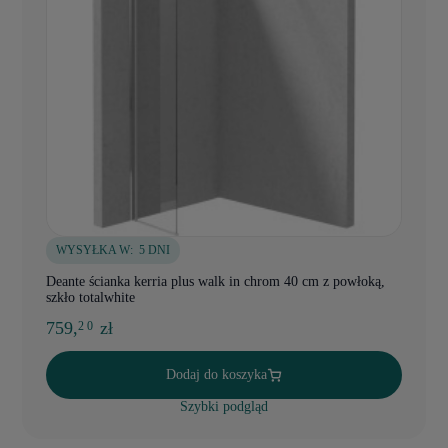
WYSYŁKA W:
5 DNI
Deante ścianka kerria plus walk in chrom 40 cm z powłoką,
szkło totalwhite
759,
zł
2 0
Dodaj do koszyka
Szybki podgląd