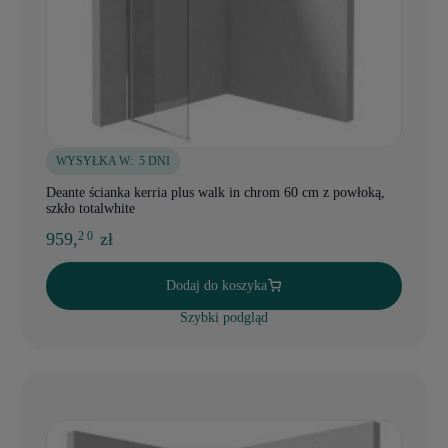
WYSYŁKA W:
5 DNI
Deante ścianka kerria plus walk in chrom 60 cm z powłoką,
szkło totalwhite
959,
zł
2 0
Dodaj do koszyka
Szybki podgląd