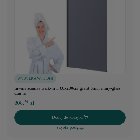
WYSYŁKA W:
5 DNI
Invena ścianka walk-in ii 80x200cm grafit 8mm shiny-glass
czarna
808,
zł
59
Dodaj do koszyka
Szybki podgląd