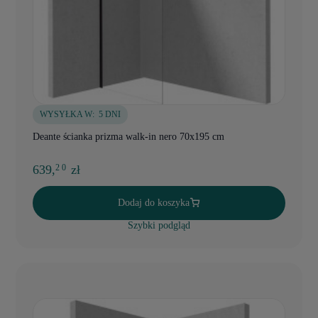
WYSYŁKA W:
5 DNI
Deante ścianka prizma walk-in nero 70x195 cm
639,
zł
2 0
Dodaj do koszyka
Szybki podgląd