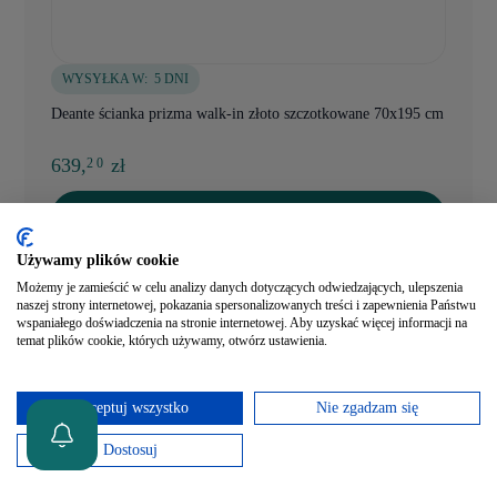
WYSYŁKA W:
5 DNI
Deante ścianka prizma walk-in złoto szczotkowane 70x195 cm
639,
zł
2 0
Dodaj do koszyka
Szybki podgląd
Używamy plików cookie
Możemy je zamieścić w celu analizy danych dotyczących odwiedzających, ulepszenia
naszej strony internetowej, pokazania spersonalizowanych treści i zapewnienia Państwu
wspaniałego doświadczenia na stronie internetowej. Aby uzyskać więcej informacji na
temat plików cookie, których używamy, otwórz ustawienia.
Akceptuj wszystko
Nie zgadzam się
Dostosuj