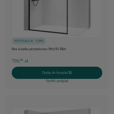
WYSYŁKA W:
5 DNI
Rea ścianka prysznicowa 90x195 Bler
759,
zł
00
Dodaj do koszyka
Szybki podgląd