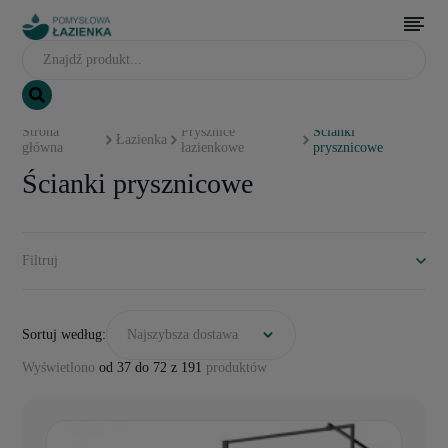
Strona
Prysznice
Ścianki
Łazienka
główna
łazienkowe
prysznicowe
Ścianki prysznicowe
Filtruj
Sortuj według:
Najszybsza dostawa
Wyświetlono
od 37 do 72 z 191
produktów