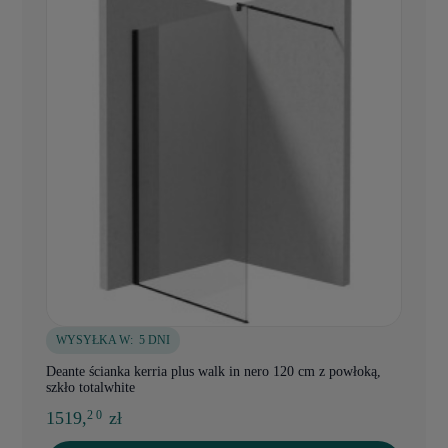
WYSYŁKA W:
5 DNI
Deante ścianka kerria plus walk in nero 120 cm z powłoką,
szkło totalwhite
1519,
zł
2 0