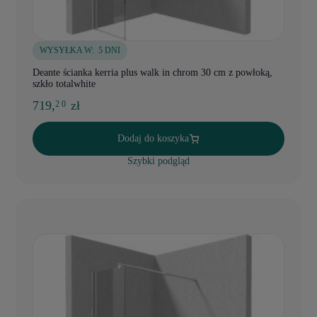
WYSYŁKA W:
5 DNI
Deante ścianka kerria plus walk in chrom 30 cm z powłoką,
szkło totalwhite
719,
zł
2 0
Dodaj do koszyka
Szybki podgląd