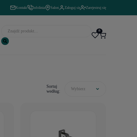
Kontakt
Infolinia
Salon
Zaloguj się
Zarejestruj się
0
Sortuj
Wybierz
według: