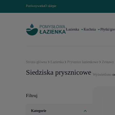
Porównywarka
O sklepie
Łazienka
Kuchnia
Płytki/gre
Strona główna
Łazienka
Prysznice łazienkowe
Zestawy 
Siedziska prysznicowe
Wyświetlono
od
Filtruj
Kategorie