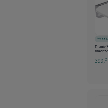
WYSYŁ
Deante V
składane
399,
2