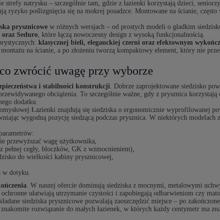
 strefy natrysku – szczególnie tam, gdzie z łazienki korzystają dzieci, senio
ją ryzyko poślizgnięcia się na mokrej posadzce. Montowane na ścianie, często w
iska prysznicowe
w różnych wersjach – od prostych modeli o gładkim siedzisk
l oraz Seduro
, które łączą nowoczesny design z wysoką funkcjonalnością.
lorystycznych:
klasycznej bieli, eleganckiej czerni oraz efektownym wykoń
 montażu na ścianie, a po złożeniu tworzą kompaktowy element, który nie prze
 co zwrócić uwagę przy wyborze
zpieczeństwa i stabilności konstrukcji
. Dobrze zaprojektowane siedzisko po
przewidywanego obciążenia. To szczególnie ważne, gdy z prysznica korzystają
dnego dodatku.
omysłowej Łazienki znajdują się siedziska o ergonomicznie wyprofilowanej pow
pewniając wygodną pozycję siedzącą podczas prysznica. W niektórych modelach z
 parametrów:
e przewyższać wagę użytkownika,
 pełnej cegły, bloczków, GK z wzmocnieniem),
dzisko do wielkości kabiny prysznicowej,
a w dotyku.
kończenia
. W naszej ofercie dominują siedziska z mocnymi, metalowymi uchw
chronne ułatwiają utrzymanie czystości i zapobiegają odbarwieniom czy mato
kładane siedziska prysznicowe pozwalają zaoszczędzić miejsce – po zakończonej
o znakomite rozwiązanie do małych łazienek, w których każdy centymetr ma zna