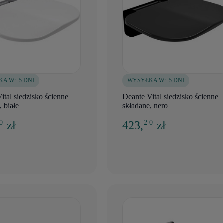
KA W:
5 DNI
WYSYŁKA W:
5 DNI
ital siedzisko ścienne
Deante Vital siedzisko ścienne
, białe
składane, nero
zł
423,
zł
 0
2 0