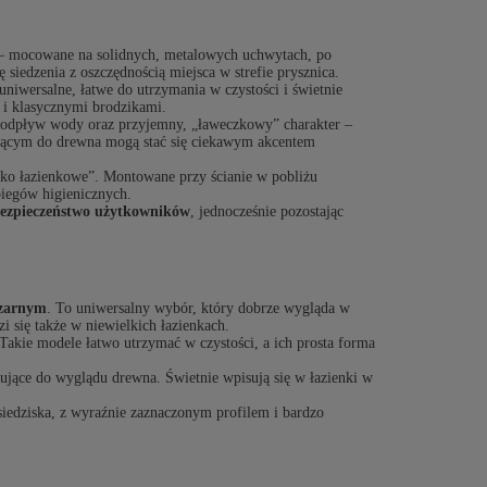
 – mocowane na solidnych, metalowych uchwytach, po
 siedzenia z oszczędnością miejsca w strefie prysznica.
 uniwersalne, łatwe do utrzymania w czystości i świetnie
 i klasycznymi brodzikami.
y odpływ wody oraz przyjemny, „ławeczkowy” charakter –
zującym do drewna mogą stać się ciekawym akcentem
sko łazienkowe”. Montowane przy ścianie w pobliżu
biegów higienicznych.
bezpieczeństwo użytkowników
, jednocześnie pozostając
czarnym
. To uniwersalny wybór, który dobrze wygląda w
i się także w niewielkich łazienkach.
Takie modele łatwo utrzymać w czystości, a ich prosta forma
zujące do wyglądu drewna. Świetnie wpisują się w łazienki w
iedziska, z wyraźnie zaznaczonym profilem i bardzo