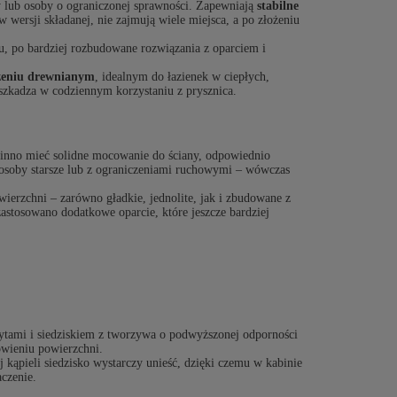
rzy lub osoby o ograniczonej sprawności. Zapewniają
stabilne
 wersji składanej, nie zajmują wiele miejsca, a po złożeniu
u, po bardziej rozbudowane rozwiązania z oparciem i
czeniu drewnianym
, idealnym do łazienek w ciepłych,
szkadza w codziennym korzystaniu z prysznica.
winno mieć solidne mocowanie do ściany, odpowiednio
 osoby starsze lub z ograniczeniami ruchowymi – wówczas
ierzchni – zarówno gładkie, jednolite, jak i zbudowane z
astosowano dodatkowe oparcie, które jeszcze bardziej
ytami i siedziskiem z tworzywa o podwyższonej odporności
wieniu powierzchni.
 kąpieli siedzisko wystarczy unieść, dzięki czemu w kabinie
czenie.