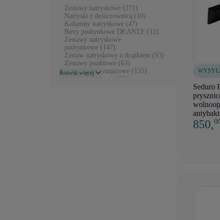
Zestawy natryskowe (271)
Natryski z deszczownicą (10)
Kolumny natryskowe (47)
Boxy podtynkowe DEANTE (12)
Zestawy natryskowe
podtynkowe (147)
Zestaw natryskowy z drążkiem (93)
Zestawy punktowe (63)
WYSYŁ
Słuchawki prysznicowe (135)
Rozwiń więcej
Przyłącza Kątowe (66)
Seduro 
Deszczownice prysznicowe (196)
Węże prysznicowe (87)
prysznic
Panele natryskowe (1)
wolnoop
Drążki prysznicowe (34)
antybakt
Siedziska prysznicowe (8)
850,
0
Uchwyty prysznicowe (42)
Wylewki prysznicowe (37)
Akcesoria prysznicowe (92)