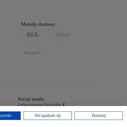
Metody dostawy
Social media
Zobacz naszego Facebooka
szystko
Nie zgadzam się
Dostosuj