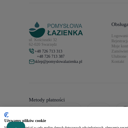
Obsługa
Logowani
ul. Kościuszki 32
Rejestracj
62-020 Swarzędz
Moje kon
+48 726 713 313
Zamówien
+48 726 713 387
Ulubione
sklep@pomyslowalazienka.pl
Kontakt
Metody płatności
Używamy plików cookie
Możemy je zamieścić w celu analizy danych dotyczących odwiedzających, ulepszenia naszej 