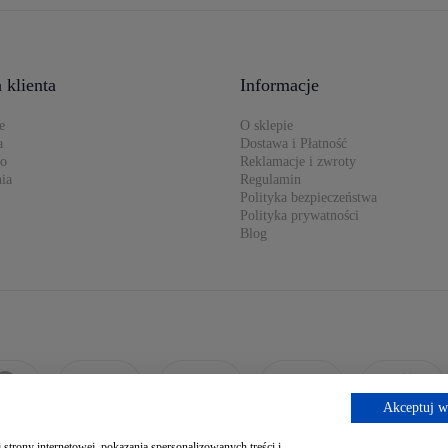
 klienta
Informacje
e
O sklepie
a
Dostawa i Płatność
to
Reklamacje i zwroty
ia
Regulamin
Polityka bezpieczeństwa
Polityka prywatności
Blog
Akceptuj w
strony internetowej, pokazania spersonalizowanych treści i