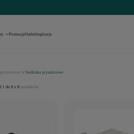
sy
Promocje
Outlet
Inspiracje
prysznicowe
Siedziska prysznicowe
 1 do 8 z 8
produktów