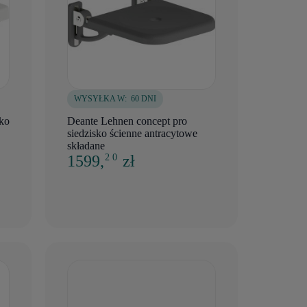
WYSYŁKA W:
60 DNI
sko
Deante Lehnen concept pro
siedzisko ścienne antracytowe
składane
1599,
zł
2 0