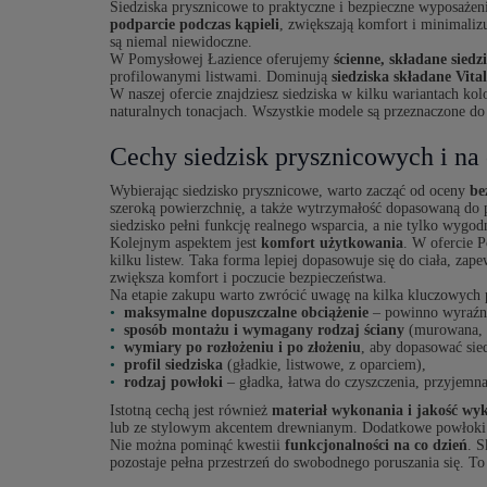
Siedziska prysznicowe to praktyczne i bezpieczne wyposażenie
podparcie podczas kąpieli
, zwiększają komfort i minimalizu
są niemal niewidoczne.
W Pomysłowej Łazience oferujemy
ścienne, składane siedz
profilowanymi listwami. Dominują
siedziska składane Vita
W naszej ofercie znajdziesz siedziska w kilku wariantach ko
naturalnych tonacjach. Wszystkie modele są przeznaczone do
Cechy siedzisk prysznicowych i na
Wybierając siedzisko prysznicowe, warto zacząć od oceny
be
szeroką powierzchnię, a także wytrzymałość dopasowaną do 
siedzisko pełni funkcję realnego wsparcia, a nie tylko wygo
Kolejnym aspektem jest
komfort użytkowania
. W ofercie P
kilku listew. Taka forma lepiej dopasowuje się do ciała, za
zwiększa komfort i poczucie bezpieczeństwa.
Na etapie zakupu warto zwrócić uwagę na kilka kluczowych
maksymalne dopuszczalne obciążenie
– powinno wyraźni
sposób montażu i wymagany rodzaj ściany
(murowana, z
wymiary po rozłożeniu i po złożeniu
, aby dopasować sie
profil siedziska
(gładkie, listwowe, z oparciem),
rodzaj powłoki
– gładka, łatwa do czyszczenia, przyjemn
Istotną cechą jest również
materiał wykonania i jakość wy
lub ze stylowym akcentem drewnianym. Dodatkowe powłoki o
Nie można pominąć kwestii
funkcjonalności na co dzień
. S
pozostaje pełna przestrzeń do swobodnego poruszania się. T