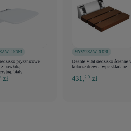
KA W:
10 DNI
WYSYŁKA W:
5 DNI
iedzisko prysznicowe
Deante Vital siedzisko ścienne 
e z powłoką
kolorze drewna wpc składane
eryjną, biały
zł
431,
zł
0
2 0