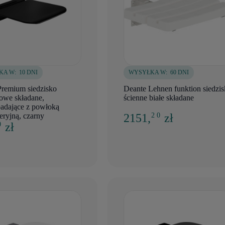
KA W:
10 DNI
WYSYŁKA W:
60 DNI
Premium siedzisko
Deante Lehnen funktion siedzi
owe składane,
ścienne białe składane
adające z powłoką
eryjną, czarny
2151,
zł
2 0
zł
0