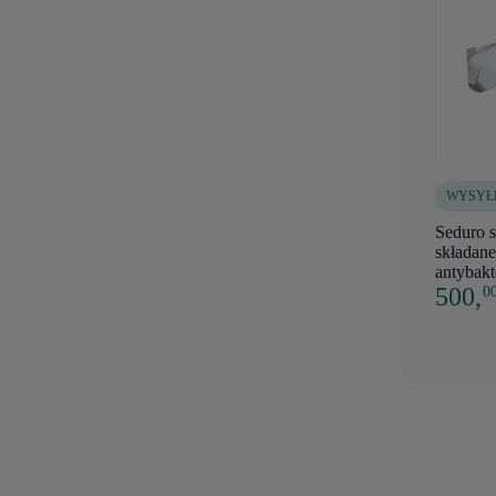
WYSYŁ
Seduro s
składan
antybakt
500,
0