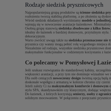
Rodzaje siedzisk prysznicowych
Najpopularniejszą grupą produktów są
ścienne siedziska pr
rozłożeniu tworzą stabilną platformę, a po złożeniu są dyskr
Wśród siedzisk składanych wyróżniamy
modele o jednolitej
wpisują się w nowoczesne aranżacje łazienkowe. Minimalisty
Osobną grupę stanowią
siedziska zbudowane z kilku listew
idealny do łazienek o bardziej domowym, przytulnym stylu.
dekoracyjnym.
Warto zwrócić uwagę także na
siedziska przeznaczone nie t
prysznica czy wanny mogą pełnić rolę wygodnego miejsca do
Niezależnie od rodzaju, wszystkie siedziska prysznicowe do
maksymalnie funkcjonalne w codziennym korzystaniu z łazie
Co polecamy w Pomysłowej Łazi
Jeśli szukasz rozwiązania do standardowej kabiny, szczegól
większości aranżacji, a przy tym nie dominuje wizualnie we w
Dla osób ceniących
nowoczesny design
świetną opcją będą m
doskonale współgra z armaturą w kolorze chromu czy czerni
Jeżeli zależy Ci na
maksymalnym komforcie i domowym cha
stylu SPA, skandynawskim czy klasycznym, dodając wnętrzu p
Do łazienek, z których korzystają
seniorzy, osoby z ogranic
solidnym mocowaniem. W połączeniu z poręczami prysznicow