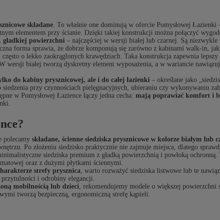
ysznicowe składane
. To właśnie one dominują w ofercie Pomysłowej Łazienki
etnym elementem przy ścianie. Dzięki takiej konstrukcji można połączyć wygodę
, gładkiej powierzchni
– najczęściej w wersji białej lub czarnej. Są niezwykle
czna forma sprawia, że dobrze komponują się zarówno z kabinami walk-in, jak
, często o lekko zaokrąglonych krawędziach. Taka konstrukcja zapewnia lepsz
 W wersji białej tworzą dyskretny element wyposażenia, a w wariancie nawią
ylko do kabiny prysznicowej, ale i do całej łazienki
– określane jako „siedzi
 siedzenia przy czynnościach pielęgnacyjnych, ubieraniu czy wykonywaniu za
stępne w Pomysłowej Łazience łączy jedna cecha:
mają poprawiać komfort i 
nki.
ence?
nie polecamy
składane, ścienne siedziska prysznicowe w kolorze białym lub 
nętrzu. Po złożeniu siedzisko praktycznie nie zajmuje miejsca, dlatego sprawdz
inimalistyczne siedziska premium z gładką powierzchnią i powłoką ochronną. 
 matowej oraz z dużymi płytkami ściennymi.
rakterze strefy prysznica
, warto rozważyć siedziska listwowe lub te nawią
rzytulności i odrobiny elegancji.
zoną mobilnością lub dzieci
, rekomendujemy modele o większej powierzchni s
ymi tworzą bezpieczną, ergonomiczną strefę kąpieli.