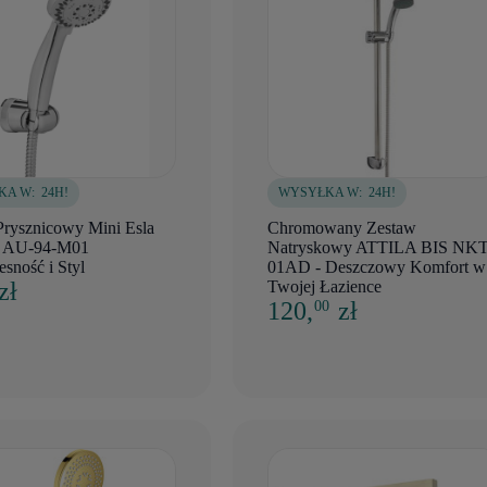
KA W:
24H!
WYSYŁKA W:
24H!
Prysznicowy Mini Esla
Chromowany Zestaw
t AU-94-M01
Natryskowy ATTILA BIS NK
sność i Styl
01AD - Deszczowy Komfort w
zł
Twojej Łazience
120,
zł
00