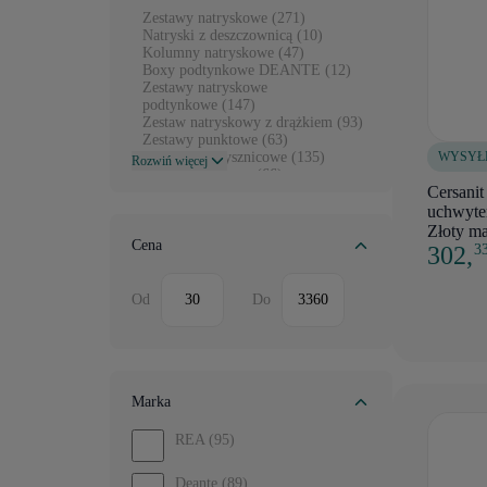
Zestawy natryskowe (271)
Natryski z deszczownicą (10)
Kolumny natryskowe (47)
Boxy podtynkowe DEANTE (12)
Zestawy natryskowe
podtynkowe (147)
Zestaw natryskowy z drążkiem (93)
Zestawy punktowe (63)
WYSYŁ
Słuchawki prysznicowe (135)
Rozwiń więcej
Przyłącza Kątowe (66)
Cersanit
Deszczownice prysznicowe (196)
Węże prysznicowe (87)
uchwyt
Panele natryskowe (1)
Złoty ma
Drążki prysznicowe (34)
Cena
302,
3
Siedziska prysznicowe (8)
Uchwyty prysznicowe (42)
Wylewki prysznicowe (37)
Od
Do
Akcesoria prysznicowe (92)
Marka
REA
(95)
Deante
(89)