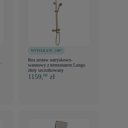
WYSYŁKA W:
24H!
Rea zestaw natryskowo-
T
wannowy z termostatem Lungo
złoty szczotkowany
1159,
zł
00