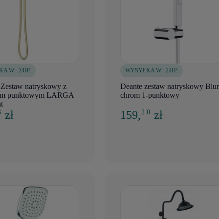
KA W:
24H!
WYSYŁKA W:
24H!
 Zestaw natryskowy z
Deante zestaw natryskowy Blur
em punktowym LARGA
chrom 1-punktowy
t
zł
159,
zł
3
2 0