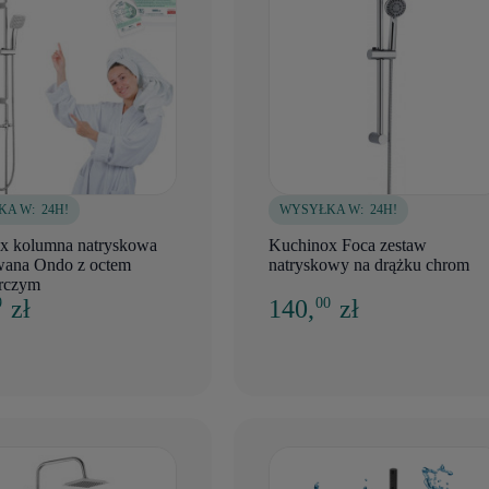
KA W:
24H!
WYSYŁKA W:
24H!
x kolumna natryskowa
Kuchinox Foca zestaw
ana Ondo z octem
natryskowy na drążku chrom
rczym
zł
140,
zł
9
00