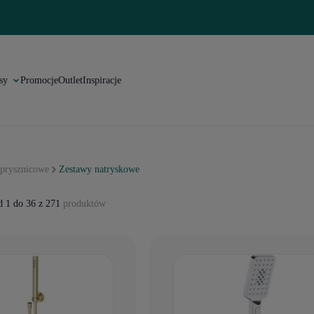
sy
Promocje
Outlet
Inspiracje
prysznicowe
Zestawy natryskowe
 1 do 36 z 271
produktów