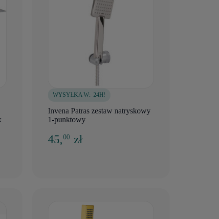
WYSYŁKA W:
24H!
Invena Patras zestaw natryskowy
x
1-punktowy
45,
zł
00