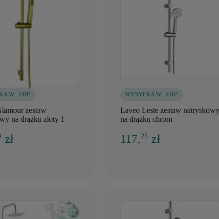
KA W:
24H!
WYSYŁKA W:
24H!
Glamour zestaw
Laveo Leste zestaw natryskow
wy na drążku złoty 1
na drążku chrom
zł
117,
zł
0
25