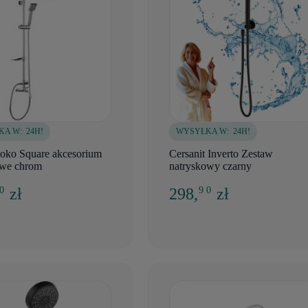
KA W:
24H!
WYSYŁKA W:
24H!
Joko Square akcesorium
Cersanit Inverto Zestaw
owe chrom
natryskowy czarny
zł
298,
zł
 0
9 0