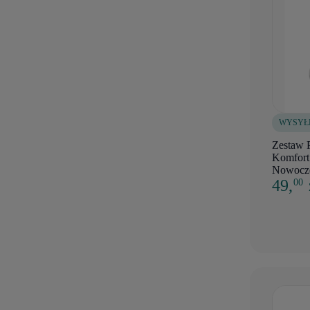
WYSYŁ
Zestaw 
Komfor
Nowocze
49,
00