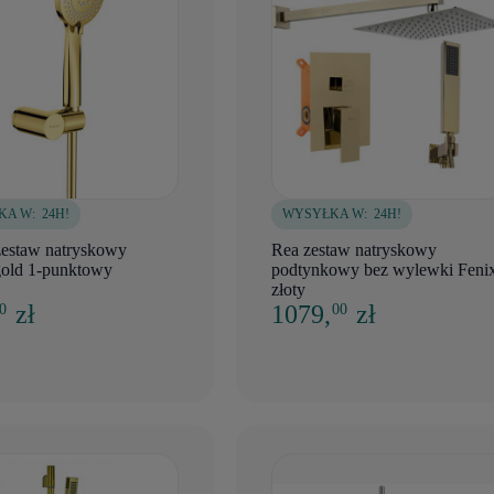
KA W:
24H!
WYSYŁKA W:
24H!
zestaw natryskowy
Rea zestaw natryskowy
gold 1-punktowy
podtynkowy bez wylewki Feni
złoty
zł
1079,
zł
 0
00