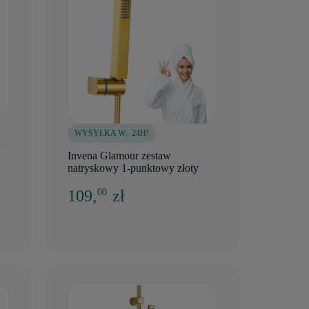
WYSYŁKA W:
24H!
y
Invena Glamour zestaw
natryskowy 1-punktowy złoty
109,
zł
00