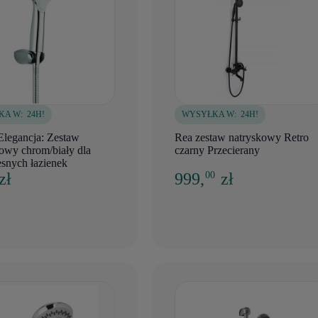
KA W:
24H!
WYSYŁKA W:
24H!
egancja: Zestaw
Rea zestaw natryskowy Retro
owy chrom/biały dla
czarny Przecierany
snych łazienek
zł
999,
zł
00