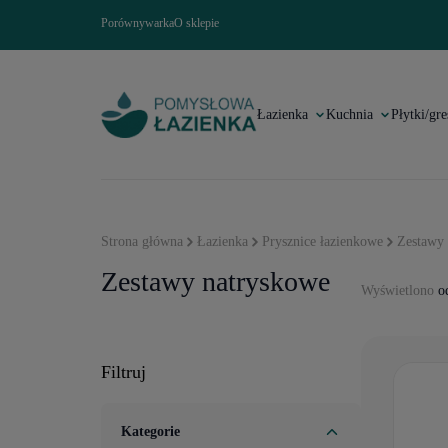
Porównywarka
O sklepie
Łazienka
Kuchnia
Płytki/gre
Strona główna
Łazienka
Prysznice łazienkowe
Zestawy 
Zestawy natryskowe
Wyświetlono
od
Filtruj
Kategorie