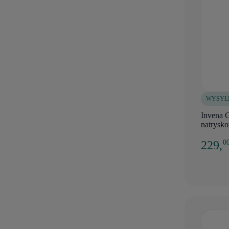
WYSYŁ
Invena 
natrysko
229,
0