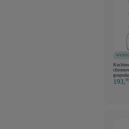
WYSYŁ
Kuchino
chromow
gospoda
193,
8