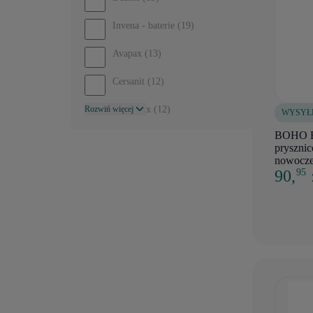
Invena - baterie
(19)
Avapax
(13)
Cersanit
(12)
Rozwiń więcej
Kuchinox
(12)
WYSYŁ
BOHO El
Laveo
(11)
prysznic
nowocze
Invena
(11)
90,
95
Sea-horse
(4)
Excellent
(3)