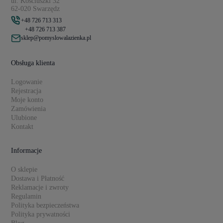
ul. Kościuszki 32
62-020 Swarzędz
+48 726 713 313
+48 726 713 387
sklep@pomyslowalazienka.pl
Obsługa klienta
Logowanie
Rejestracja
Moje konto
Zamówienia
Ulubione
Kontakt
Informacje
O sklepie
Dostawa i Płatność
Reklamacje i zwroty
Regulamin
Polityka bezpieczeństwa
Polityka prywatności