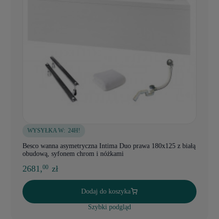
WYSYŁKA W:
24H!
Besco wanna asymetryczna Intima Duo prawa 180x125 z białą
obudową, syfonem chrom i nóżkami
2681,
zł
00
Dodaj do koszyka
Szybki podgląd