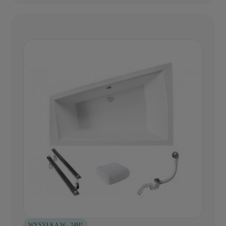
WYSYŁKA W:
24H!