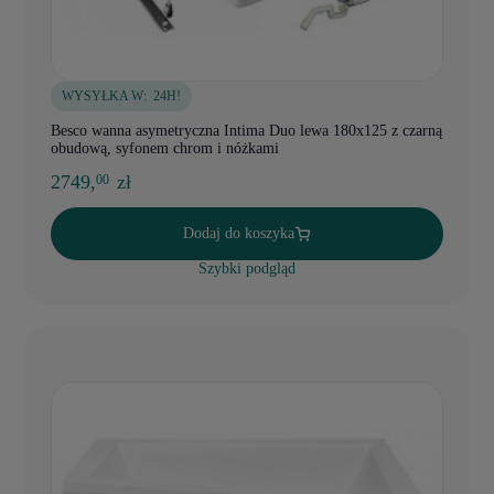
WYSYŁKA W:
24H!
Besco wanna asymetryczna Intima Duo lewa 180x125 z czarną
obudową, syfonem chrom i nóżkami
2749,
zł
00
Dodaj do koszyka
Szybki podgląd