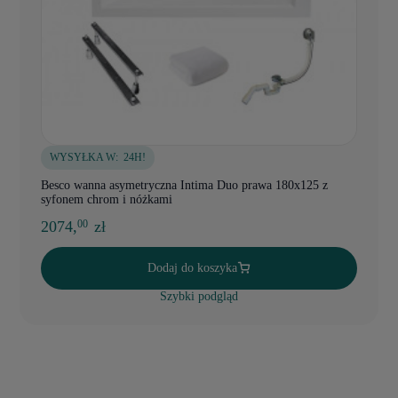
WYSYŁKA W:
24H!
Besco wanna asymetryczna Intima Duo prawa 180x125 z
syfonem chrom i nóżkami
2074,
zł
00
Dodaj do koszyka
Szybki podgląd