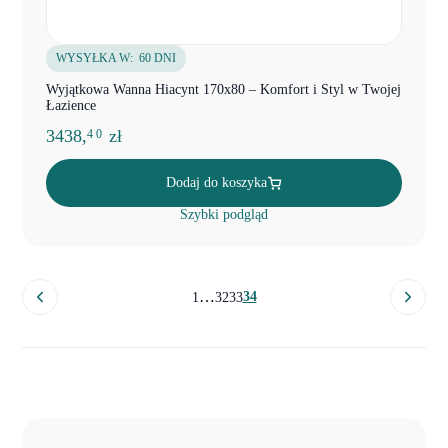
WYSYŁKA W:
60 DNI
Wyjątkowa Wanna Hiacynt 170x80 – Komfort i Styl w Twojej
Łazience
3438,
zł
4 0
Dodaj do koszyka
Szybki podgląd
…
34
1
32
33