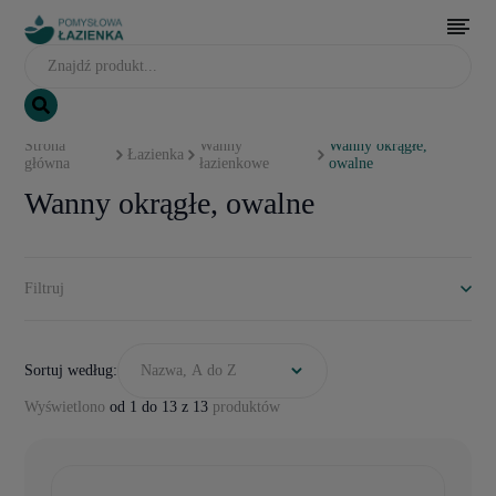
Strona
Wanny
Wanny okrągłe,
Łazienka
główna
łazienkowe
owalne
Wanny okrągłe, owalne
Filtruj
Sortuj według:
Nazwa, A do Z
Wyświetlono
od 1 do 13 z 13
produktów