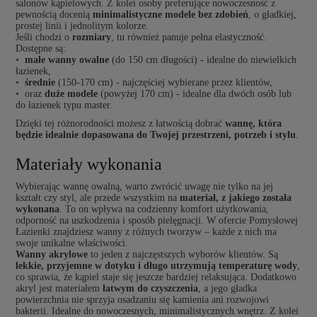
salonów kąpielowych. Z kolei osoby preferujące nowoczesność z
pewnością docenią
minimalistyczne modele bez zdobień
, o gładkiej,
prostej linii i jednolitym kolorze.
Jeśli chodzi o
rozmiary
, tu również panuje pełna elastyczność.
Dostępne są:
małe wanny owalne
(do 150 cm długości) - idealne do niewielkich
łazienek,
średnie
(150-170 cm) - najczęściej wybierane przez klientów,
oraz
duże modele
(powyżej 170 cm) - idealne dla dwóch osób lub
do łazienek typu master.
Dzięki tej różnorodności możesz z łatwością dobrać
wannę, która
będzie idealnie dopasowana do Twojej przestrzeni, potrzeb i stylu
.
Materiały wykonania
Wybierając wannę owalną, warto zwrócić uwagę nie tylko na jej
kształt czy styl, ale przede wszystkim na
materiał, z jakiego została
wykonana
. To on wpływa na codzienny komfort użytkowania,
odporność na uszkodzenia i sposób pielęgnacji. W ofercie Pomysłowej
Łazienki znajdziesz wanny z różnych tworzyw – każde z nich ma
swoje unikalne właściwości.
Wanny akrylowe
to jeden z najczęstszych wyborów klientów. Są
lekkie, przyjemne w dotyku i długo utrzymują temperaturę wody
,
co sprawia, że kąpiel staje się jeszcze bardziej relaksująca. Dodatkowo
akryl jest materiałem
łatwym do czyszczenia
, a jego gładka
powierzchnia nie sprzyja osadzaniu się kamienia ani rozwojowi
bakterii. Idealne do nowoczesnych, minimalistycznych wnętrz. Z kolei