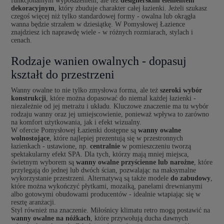
funkcjonalnym wyposażeniem, ale też
designerskim elementem
dekoracyjnym
, który zbuduje charakter całej łazienki. Jeżeli szukasz
czegoś więcej niż tylko standardowej formy - owalna lub okrągła
wanna będzie strzałem w dziesiątkę. W Pomysłowej Łazience
znajdziesz ich naprawdę wiele - w różnych rozmiarach, stylach i
cenach.
Rodzaje wanien owalnych - dopasuj
kształt do przestrzeni
Wanny owalne to nie tylko zmysłowa forma, ale też
szeroki wybór
konstrukcji
, które można dopasować do niemal każdej łazienki -
niezależnie od jej metrażu i układu. Kluczowe znaczenie ma tu wybór
rodzaju wanny oraz jej umiejscowienie, ponieważ wpływa to zarówno
na komfort użytkowania, jak i efekt wizualny.
W ofercie Pomysłowej Łazienki dostępne są
wanny owalne
wolnostojące
, które najlepiej prezentują się w przestronnych
łazienkach - ustawione, np.
centralnie
w pomieszczeniu tworzą
spektakularny efekt SPA. Dla tych, którzy mają mniej miejsca,
świetnym wyborem są
wanny owalne przyścienne lub narożne
, które
przylegają do jednej lub dwóch ścian, pozwalając na maksymalne
wykorzystanie przestrzeni. Alternatywą są także modele
do zabudowy
,
które można wykończyć płytkami, mozaiką, panelami drewnianymi
albo gotowymi obudowami producentów - idealnie wtapiając się w
resztę aranżacji.
Styl również ma znaczenie. Miłośnicy klimatu retro mogą postawić na
wanny owalne na nóżkach
, które przywołują ducha dawnych