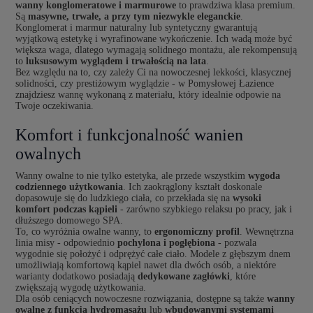
wanny konglomeratowe i marmurowe
to prawdziwa klasa premium.
Są
masywne, trwałe, a przy tym niezwykle eleganckie
.
Konglomerat i marmur naturalny lub syntetyczny gwarantują
wyjątkową estetykę i wyrafinowane wykończenie. Ich wadą może być
większa waga, dlatego wymagają solidnego montażu, ale rekompensują
to
luksusowym wyglądem i trwałością na lata
.
Bez względu na to, czy zależy Ci na nowoczesnej lekkości, klasycznej
solidności, czy prestiżowym wyglądzie - w Pomysłowej Łazience
znajdziesz wannę wykonaną z materiału, który idealnie odpowie na
Twoje oczekiwania.
Komfort i funkcjonalność wanien
owalnych
Wanny owalne to nie tylko estetyka, ale przede wszystkim
wygoda
codziennego użytkowania
. Ich zaokrąglony kształt doskonale
dopasowuje się do ludzkiego ciała, co przekłada się na
wysoki
komfort podczas kąpieli
- zarówno szybkiego relaksu po pracy, jak i
dłuższego domowego SPA.
To, co wyróżnia owalne wanny, to
ergonomiczny profil
. Wewnętrzna
linia misy - odpowiednio
pochylona i pogłębiona
- pozwala
wygodnie się położyć i odprężyć całe ciało. Modele z głębszym dnem
umożliwiają komfortową kąpiel nawet dla dwóch osób, a niektóre
warianty dodatkowo posiadają
dedykowane zagłówki
, które
zwiększają wygodę użytkowania.
Dla osób ceniących nowoczesne rozwiązania, dostępne są także
wanny
owalne z funkcją hydromasażu
lub
wbudowanymi systemami