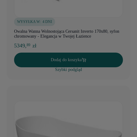
WYSYŁKA W:
4 DNI
Owalna Wanna Wolnostojąca Cersanit Inverto 170x80, syfon
chromowany - Elegancja w Twojej Łazience
5349,
zł
89
Dodaj do koszyka
Szybki podgląd