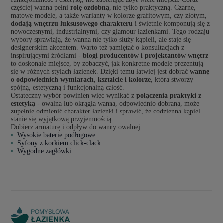
częściej wanna pełni
rolę ozdobną
, nie tylko praktyczną. Czarne,
matowe modele, a także warianty w kolorze grafitowym, czy złotym,
dodają wnętrzu luksusowego charakteru
i świetnie komponują się z
nowoczesnymi, industrialnymi, czy glamour łazienkami. Tego rodzaju
wybory sprawiają, że wanna nie tylko służy kąpieli, ale staje się
designerskim akcentem. Warto też pamiętać o konsultacjach z
inspirującymi źródłami -
blogi producentów i projektantów wnętrz
to doskonałe miejsce, by zobaczyć, jak konkretne modele prezentują
się w różnych stylach łazienek. Dzięki temu łatwiej jest dobrać
wannę
o odpowiednich wymiarach, kształcie i kolorze
, która stworzy
spójną, estetyczną i funkcjonalną całość.
Ostateczny wybór powinien więc wynikać z
połączenia praktyki z
estetyką
- owalna lub okrągła wanna, odpowiednio dobrana, może
zupełnie odmienić charakter łazienki i sprawić, że codzienna kąpiel
stanie się wyjątkową przyjemnością.
Dobierz armaturę i odpływ do wanny owalnej:
Wysokie baterie podłogowe
Syfony z korkiem click-clack
Wygodne zagłówki