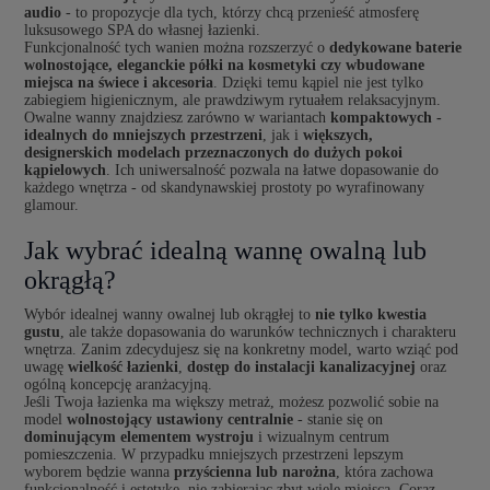
audio
- to propozycje dla tych, którzy chcą przenieść atmosferę
luksusowego SPA do własnej łazienki.
Funkcjonalność tych wanien można rozszerzyć o
dedykowane baterie
wolnostojące, eleganckie półki na kosmetyki czy wbudowane
miejsca na świece i akcesoria
. Dzięki temu kąpiel nie jest tylko
zabiegiem higienicznym, ale prawdziwym rytuałem relaksacyjnym.
Owalne wanny znajdziesz zarówno w wariantach
kompaktowych -
idealnych do mniejszych przestrzeni
, jak i
większych,
designerskich modelach przeznaczonych do dużych pokoi
kąpielowych
. Ich uniwersalność pozwala na łatwe dopasowanie do
każdego wnętrza - od skandynawskiej prostoty po wyrafinowany
glamour.
Jak wybrać idealną wannę owalną lub
okrągłą?
Wybór idealnej wanny owalnej lub okrągłej to
nie tylko kwestia
gustu
, ale także dopasowania do warunków technicznych i charakteru
wnętrza. Zanim zdecydujesz się na konkretny model, warto wziąć pod
uwagę
wielkość łazienki
,
dostęp do instalacji kanalizacyjnej
oraz
ogólną koncepcję aranżacyjną.
Jeśli Twoja łazienka ma większy metraż, możesz pozwolić sobie na
model
wolnostojący ustawiony centralnie
- stanie się on
dominującym elementem wystroju
i wizualnym centrum
pomieszczenia. W przypadku mniejszych przestrzeni lepszym
wyborem będzie wanna
przyścienna lub narożna
, która zachowa
funkcjonalność i estetykę, nie zabierając zbyt wiele miejsca. Coraz