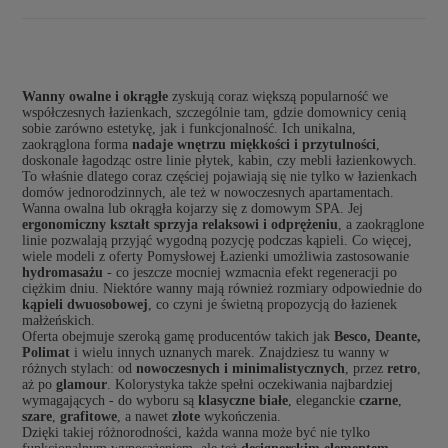
Wanny owalne i okrągłe
zyskują coraz większą popularność we
współczesnych łazienkach, szczególnie tam, gdzie domownicy cenią
sobie zarówno estetykę, jak i funkcjonalność. Ich unikalna,
zaokrąglona forma
nadaje wnętrzu miękkości i przytulności
,
doskonale łagodząc ostre linie płytek, kabin, czy mebli łazienkowych.
To właśnie dlatego coraz częściej pojawiają się nie tylko w łazienkach
domów jednorodzinnych, ale też w nowoczesnych apartamentach.
Wanna owalna lub okrągła kojarzy się z domowym SPA. Jej
ergonomiczny kształt sprzyja relaksowi i odprężeniu
, a zaokrąglone
linie pozwalają przyjąć wygodną pozycję podczas kąpieli. Co więcej,
wiele modeli z oferty Pomysłowej Łazienki umożliwia zastosowanie
hydromasażu
- co jeszcze mocniej wzmacnia efekt regeneracji po
ciężkim dniu. Niektóre wanny mają również rozmiary odpowiednie do
kąpieli dwuosobowej
, co czyni je świetną propozycją do łazienek
małżeńskich.
Oferta obejmuje szeroką gamę producentów takich jak
Besco, Deante,
Polimat
i wielu innych uznanych marek. Znajdziesz tu wanny w
różnych stylach: od
nowoczesnych i minimalistycznych
, przez
retro
,
aż po
glamour
. Kolorystyka także spełni oczekiwania najbardziej
wymagających - do wyboru są
klasyczne białe
, eleganckie
czarne
,
szare
,
grafitowe
, a nawet
złote
wykończenia.
Dzięki takiej różnorodności, każda wanna może być nie tylko