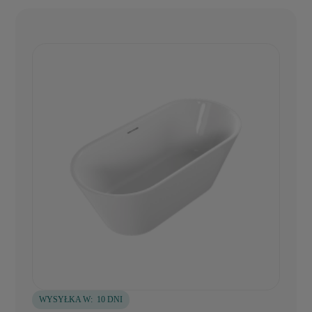
WYSYŁKA W:
10 DNI