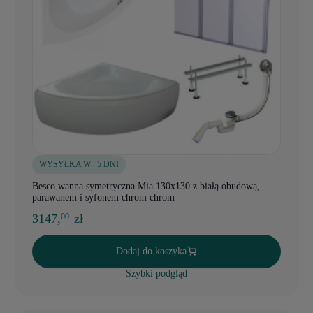
WYSYŁKA W:
5 DNI
Besco wanna symetryczna Mia 130x130 z białą obudową,
parawanem i syfonem chrom chrom
3147,
zł
00
Dodaj do koszyka
Szybki podgląd