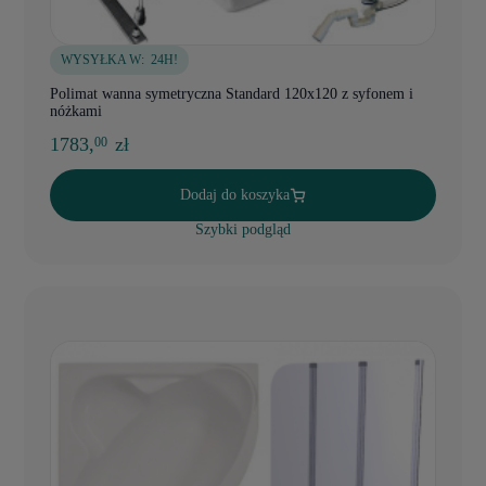
WYSYŁKA W:
24H!
Polimat wanna symetryczna Standard 120x120 z syfonem i
nóżkami
1783,
zł
00
Dodaj do koszyka
Szybki podgląd