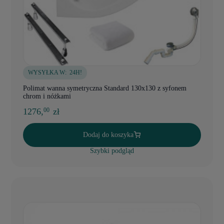
WYSYŁKA W:
24H!
Polimat wanna symetryczna Standard 130x130 z syfonem
chrom i nóżkami
1276,
zł
00
Dodaj do koszyka
Szybki podgląd