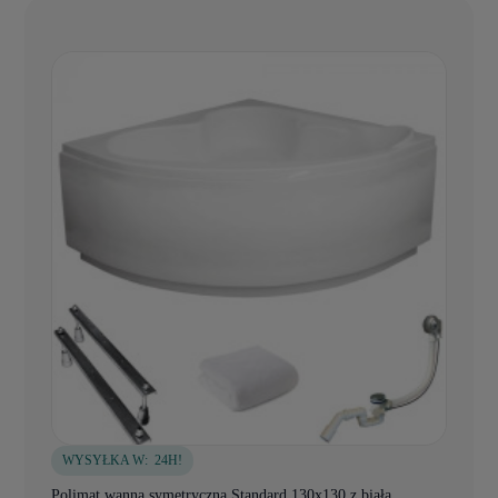
WYSYŁKA W:
24H!
Polimat wanna symetryczna Standard 130x130 z białą