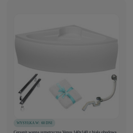
WYSYŁKA W:
60 DNI
Cersanit wanna symetryczna Venus 140x140 z białą obudową,