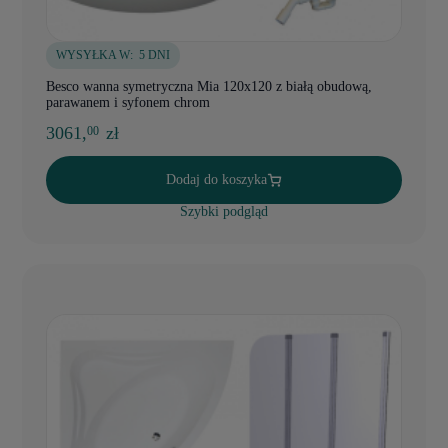
WYSYŁKA W:
5 DNI
Besco wanna symetryczna Mia 120x120 z białą obudową,
parawanem i syfonem chrom
3061,
zł
00
Dodaj do koszyka
Szybki podgląd