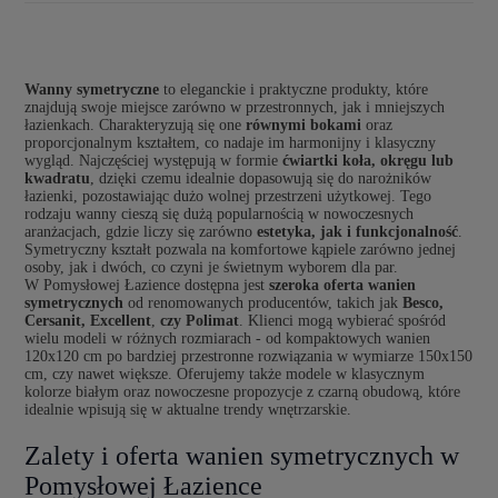
Wanny symetryczne
to eleganckie i praktyczne produkty, które
znajdują swoje miejsce zarówno w przestronnych, jak i mniejszych
łazienkach. Charakteryzują się one
równymi bokami
oraz
proporcjonalnym kształtem, co nadaje im harmonijny i klasyczny
wygląd. Najczęściej występują w formie
ćwiartki koła, okręgu lub
kwadratu
, dzięki czemu idealnie dopasowują się do narożników
łazienki, pozostawiając dużo wolnej przestrzeni użytkowej. Tego
rodzaju wanny cieszą się dużą popularnością w nowoczesnych
aranżacjach, gdzie liczy się zarówno
estetyka, jak i funkcjonalność
.
Symetryczny kształt pozwala na komfortowe kąpiele zarówno jednej
osoby, jak i dwóch, co czyni je świetnym wyborem dla par.
W Pomysłowej Łazience dostępna jest
szeroka oferta wanien
symetrycznych
od renomowanych producentów, takich jak
Besco,
Cersanit, Excellent
,
czy Polimat
. Klienci mogą wybierać spośród
wielu modeli w różnych rozmiarach - od kompaktowych wanien
120x120 cm po bardziej przestronne rozwiązania w wymiarze 150x150
cm, czy nawet większe. Oferujemy także modele w klasycznym
kolorze białym oraz nowoczesne propozycje z czarną obudową, które
idealnie wpisują się w aktualne trendy wnętrzarskie.
Zalety i oferta wanien symetrycznych w
Pomysłowej Łazience