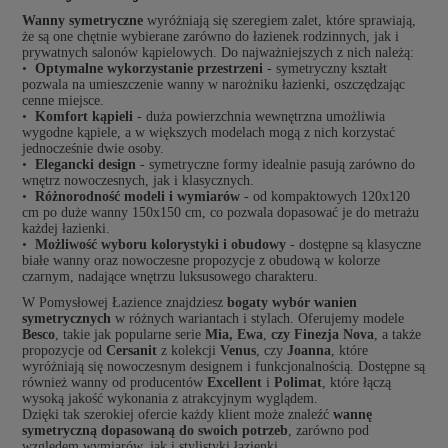
Wanny symetryczne
wyróżniają się szeregiem zalet, które sprawiają,
że są one chętnie wybierane zarówno do łazienek rodzinnych, jak i
prywatnych salonów kąpielowych. Do najważniejszych z nich należą:
Optymalne wykorzystanie przestrzeni
- symetryczny kształt
pozwala na umieszczenie wanny w narożniku łazienki, oszczędzając
cenne miejsce.
Komfort kąpieli
- duża powierzchnia wewnętrzna umożliwia
wygodne kąpiele, a w większych modelach mogą z nich korzystać
jednocześnie dwie osoby.
Elegancki design
- symetryczne formy idealnie pasują zarówno do
wnętrz nowoczesnych, jak i klasycznych.
Różnorodność modeli i wymiarów
- od kompaktowych 120x120
cm po duże wanny 150x150 cm, co pozwala dopasować je do metrażu
każdej łazienki.
Możliwość wyboru kolorystyki i obudowy
- dostępne są klasyczne
białe wanny oraz nowoczesne propozycje z obudową w kolorze
czarnym, nadające wnętrzu luksusowego charakteru.
W Pomysłowej Łazience znajdziesz
bogaty wybór wanien
symetrycznych
w różnych wariantach i stylach. Oferujemy modele
Besco
, takie jak popularne serie
Mia, Ewa
,
czy Finezja Nova
, a także
propozycje od
Cersanit
z kolekcji
Venus
, czy
Joanna
, które
wyróżniają się nowoczesnym designem i funkcjonalnością. Dostępne są
również wanny od producentów
Excellent
i
Polimat
, które łączą
wysoką jakość wykonania z atrakcyjnym wyglądem.
Dzięki tak szerokiej ofercie każdy klient może znaleźć
wannę
symetryczną dopasowaną do swoich potrzeb
, zarówno pod
względem wymiarów, jak i stylistyki łazienki.