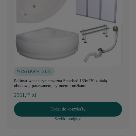
WYSYŁKA W:
5 DNI
Polimat wanna symetryczna Standard 130x130 z białą
obudową, parawanem, syfonem i nóżkami
2961,
zł
00
Dodaj do koszyka
Szybki podgląd