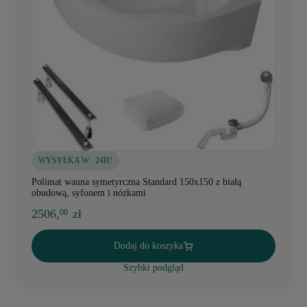
WYSYŁKA W:
24H!
Polimat wanna symetyrczna Standard 150x150 z białą
obudową, syfonem i nózkami
2506,
zł
00
Dodaj do koszyka
Szybki podgląd