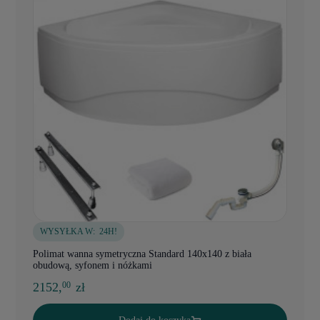
WYSYŁKA W:
24H!
Polimat wanna symetryczna Standard 140x140 z biała
obudową, syfonem i nóżkami
2152,
zł
00