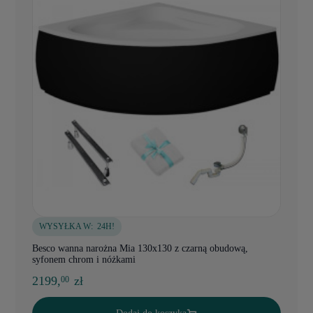
WYSYŁKA W:
24H!
Besco wanna narożna Mia 130x130 z czarną obudową,
syfonem chrom i nóżkami
2199,
zł
00