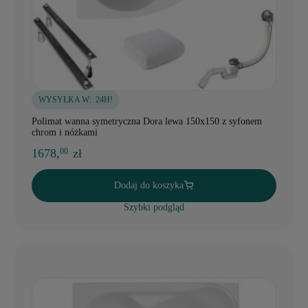
WYSYŁKA W:
24H!
Polimat wanna symetryczna Dora lewa 150x150 z syfonem
chrom i nóżkami
1678,
zł
00
Dodaj do koszyka
Szybki podgląd