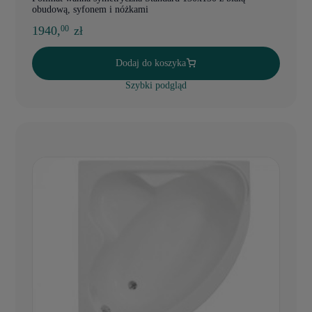
obudową, syfonem i nóżkami
1940,
zł
00
Dodaj do koszyka
Szybki podgląd