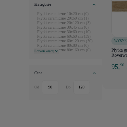
Kategorie
Płytki ceramiczne 10x20 cm (0)
Płytki ceramiczne 20x60 cm (1)
Płytki ceramiczne 20x120 cm (3)
Płytki ceramiczne 30x45 cm (0)
Płytki ceramiczne 30x60 cm (10)
Płytki ceramiczne 60x60 cm (39)
WYSYŁ
Płytki ceramiczne 60x120 cm (30)
Płytki ceramiczne 80x80 cm (0)
Płytka 
Płytki ceramiczne 80x160 cm (0)
Rozwiń więcej
Mozaiki (0)
Roverwo
Płytki ceramiczne 119,8x119,8
cm (0)
95,
90
Płytki ceramiczne 79,8x79,8 cm (0)
Płytki ceramiczne 59,8x119,8 cm (3)
Cena
Płytki ceramiczne 58x89 cm (0)
Płytki ceramiczne 59,8x59,8 cm (4)
Płytki ceramiczne 39,8x119,8 cm (0)
Od
Do
Płytki ceramiczne 29,8x119,8 cm (0)
Płytki ceramiczne 29x89 cm (0)
Płytki ceramiczne 29,8x59,8 cm (0)
Płytki ceramiczne 29,7x37,2 cm (0)
Płytki ceramiczne 29,8x29,8 cm (0)
Płytki ceramiczne 22,1x89 cm (0)
Płytki ceramiczne 19,8x119,8 cm (0)
Płytki ceramiczne 14,7x89 cm (0)