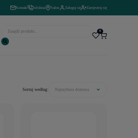
Kontakt
Infolinia
Salon
Zaloguj się
Zarejestruj się
0
Sortuj według:
Najszybsza dostawa