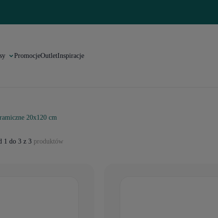
sy
Promocje
Outlet
Inspiracje
eramiczne 20x120 cm
 1 do 3 z 3
produktów