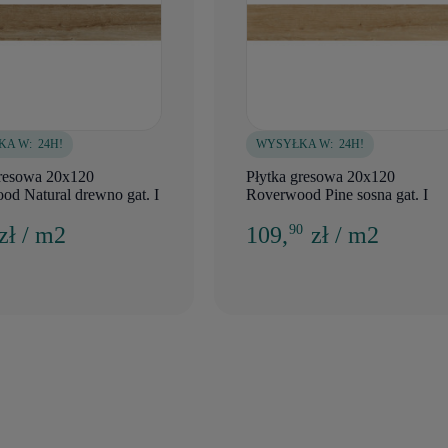
KA W:
24H!
WYSYŁKA W:
24H!
gresowa 20x120
Płytka gresowa 20x120
od Natural drewno gat. I
Roverwood Pine sosna gat. I
zł / m2
109,
zł / m2
90