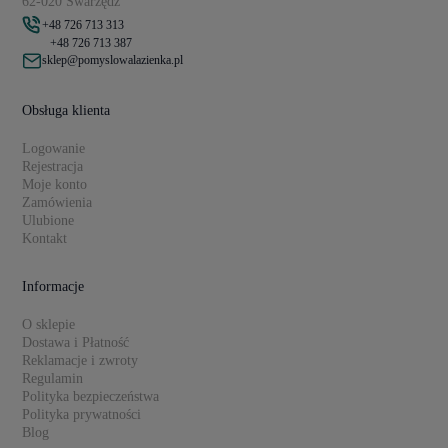
62-020 Swarzędz
+48 726 713 313
+48 726 713 387
sklep@pomyslowalazienka.pl
Obsługa klienta
Logowanie
Rejestracja
Moje konto
Zamówienia
Ulubione
Kontakt
Informacje
O sklepie
Dostawa i Płatność
Reklamacje i zwroty
Regulamin
Polityka bezpieczeństwa
Polityka prywatności
Blog