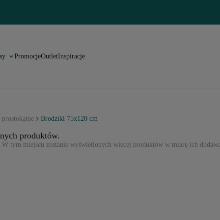
sy
Promocje
Outlet
Inspiracje
 prostokątne
Brodziki 75x120 cm
pnych produktów.
! W tym miejscu zostanie wyświetlonych więcej produktów w miarę ich dodawa