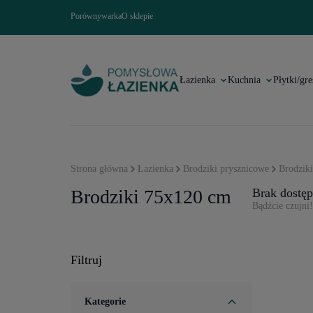
Porównywarka
O sklepie
Łazienka
Kuchnia
Płytki/gre
Strona główna
Łazienka
Brodziki prysznicowe
Brodziki
Brodziki 75x120 cm
Brak dostę
Bądźcie czujni
Filtruj
Kategorie