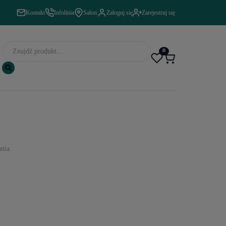
Kontakt
Infolinia
Salon
Zaloguj się
Zarejestruj się
0
nia.