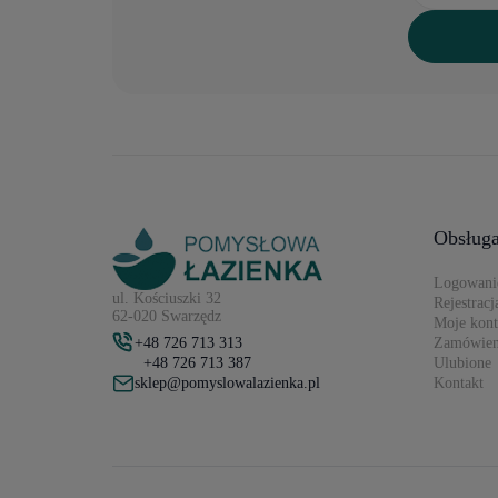
Brodziki 90x110 cm (2)
Brodziki 90x120 cm (13)
Brodziki 90x130 cm (4)
Brodziki 90x140 cm (8)
Brodziki 90x150 cm (0)
Brodziki 90x160 cm (6)
Brodziki 90x180 cm (1)
Brodziki 100x120 cm (5)
Brodziki 100x140 cm (4)
Brodziki 90x170 cm (0)
Brodziki 100 x 130 cm (2)
Brodziki 100 x 180 cm (3)
Obsługa
Logowani
ul. Kościuszki 32
Rejestracj
62-020 Swarzędz
Moje kon
+48 726 713 313
Zamówien
+48 726 713 387
Ulubione
sklep@pomyslowalazienka.pl
Kontakt