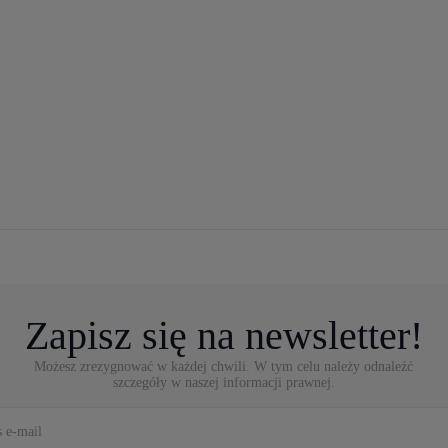
Zapisz się na newsletter!
Możesz zrezygnować w każdej chwili. W tym celu należy odnaleźć
szczegóły w naszej informacji prawnej.