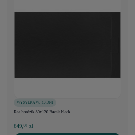
WYSYŁKA W:
10 DNI
Rea brodzik 80x120 Bazalt black
849,
zł
00