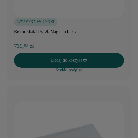
WYSYŁKA W:
10 DNI
Rea brodzik 80x120 Magnum black
739,
zł
00
Dodaj do koszyka
Szybki podgląd