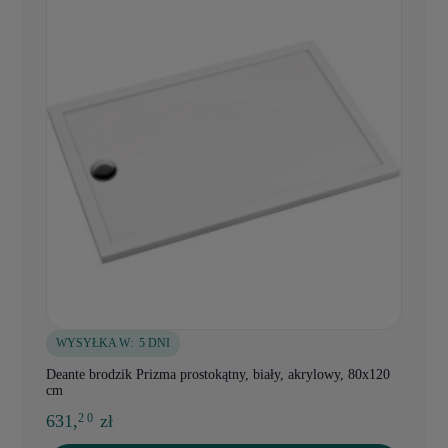
WYSYŁKA W:
5 DNI
Deante brodzik Prizma prostokątny, biały, akrylowy, 80x120
cm
631,
zł
2 0