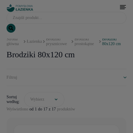
Strona
Brodziki
Brodziki
Brodziki
Łazienka
główna
prysznicowe
prostokątne
80x120 cm
Brodziki 80x120 cm
Filtruj
Sortuj
Wybierz
według:
Wyświetlono
od 1 do 17 z 17
produktów