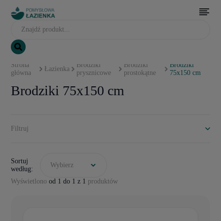
Strona
Brodziki
Brodziki
Brodziki
Łazienka
główna
prysznicowe
prostokątne
75x150 cm
Brodziki 75x150 cm
Filtruj
Sortuj
Wybierz
według:
Wyświetlono
od 1 do 1 z 1
produktów