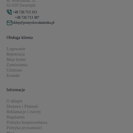
ul. Kościuszki 32
62-020 Swarzędz
+48 726 713 313
+48 726 713 387
sklep@pomyslowalazienka.pl
Obsługa klienta
Logowanie
Rejestracja
Moje konto
Zamówienia
Ulubione
Kontakt
Informacje
O sklepie
Dostawa i Płatność
Reklamacje i zwroty
Regulamin
Polityka bezpieczeństwa
Polityka prywatności