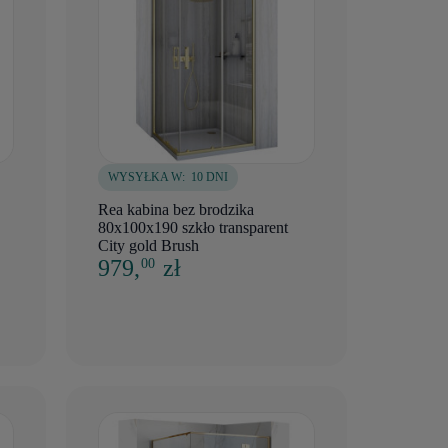
WYSYŁKA W:
10 DNI
Rea kabina bez brodzika
80x100x190 szkło transparent
City gold Brush
979,
zł
00