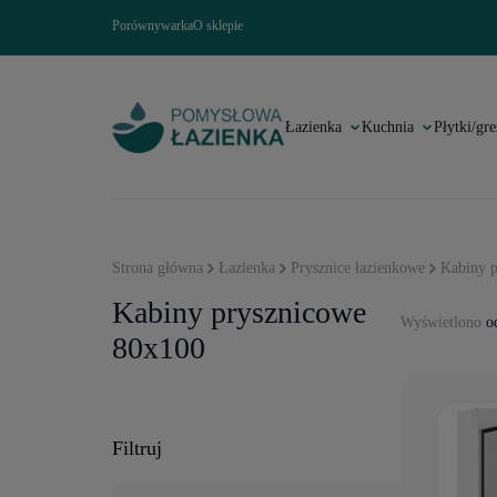
Porównywarka
O sklepie
Łazienka
Kuchnia
Płytki/gre
Strona główna
Łazienka
Prysznice łazienkowe
Kabiny p
Kabiny prysznicowe
Wyświetlono
od
80x100
Filtruj