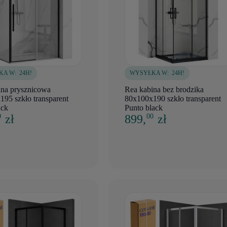
KA W:
24H!
WYSYŁKA W:
24H!
ina prysznicowa
Rea kabina bez brodzika
95 szkło transparent
80x100x190 szkło transparent
ack
Punto black
zł
899,
zł
0
00