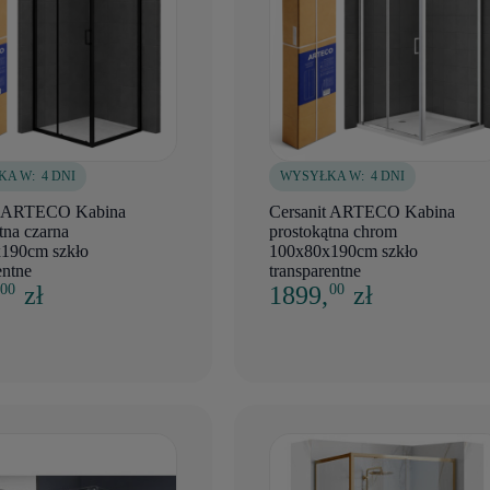
KA W:
4 DNI
WYSYŁKA W:
4 DNI
t ARTECO Kabina
Cersanit ARTECO Kabina
tna czarna
prostokątna chrom
190cm szkło
100x80x190cm szkło
entne
transparentne
,
zł
1899,
zł
00
00