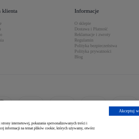
 klienta
Informacje
e
O sklepie
a
Dostawa i Płatność
to
Reklamacje i zwroty
ia
Regulamin
Polityka bezpieczeństwa
Polityka prywatności
Blog
Akceptuj w
strony internetowej, pokazania spersonalizowanych treści i
cej informacji na temat plików cookie, których używamy, otwórz