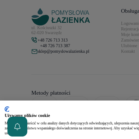
Obsługa
Logowani
ul. Kościuszki 32
Rejestracj
62-020 Swarzędz
Moje kon
+48 726 713 313
Zamówien
+48 726 713 387
Ulubione
sklep@pomyslowalazienka.pl
Kontakt
Metody płatności
Używamy plików cookie
Możemy je zamieścić w celu analizy danych dotyczących odwiedzających, ulepszenia naszej 
zapewnienia Państwu wspaniałego doświadczenia na stronie internetowej. Aby uzyskać wię
ustawienia.
2026