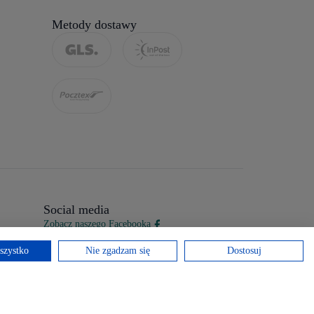
Metody dostawy
Social media
Zobacz naszego Facebooka
szystko
Nie zgadzam się
Dostosuj
Projekt i realizacja:
Webixa