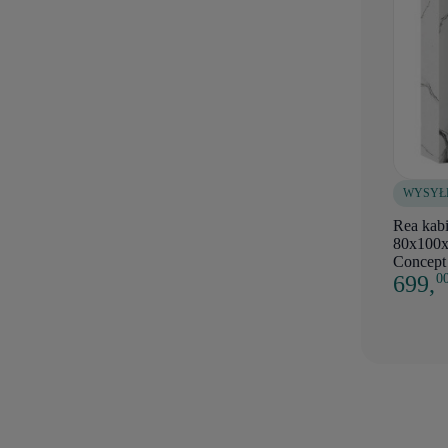
WYSYŁ
Rea kabi
80x100x1
Concept
699,
0