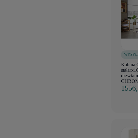
WYSYŁ
Kabina 
stała)x1
drzwiami
CHRO
1556