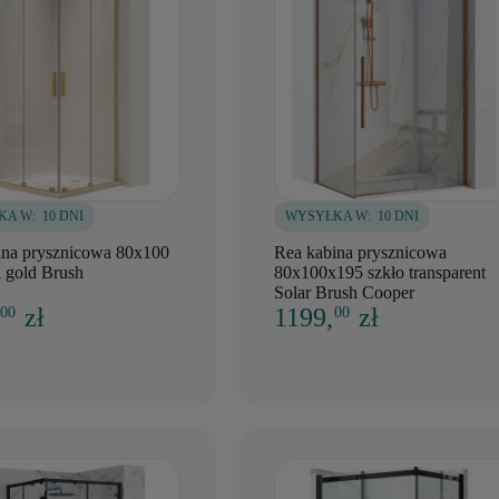
KA W:
10 DNI
WYSYŁKA W:
10 DNI
ina prysznicowa 80x100
Rea kabina prysznicowa
 gold Brush
80x100x195 szkło transparent
Solar Brush Cooper
,
zł
1199,
zł
00
00