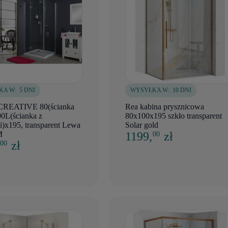
KA W:
5 DNI
WYSYŁKA W:
10 DNI
CREATIVE 80(ścianka
Rea kabina prysznicowa
00L(ścianka z
80x100x195 szkło transparent
)x195, transparent Lewa
Solar gold
M
1199,
zł
00
,
zł
00