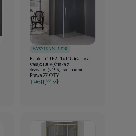
WYSYŁKA W:
5 DNI
Kabina CREATIVE 80(ścianka
stała)x100P(ścinka z
drzwiami)x195, transparent
Prawa ZŁOTY
1960,
zł
00