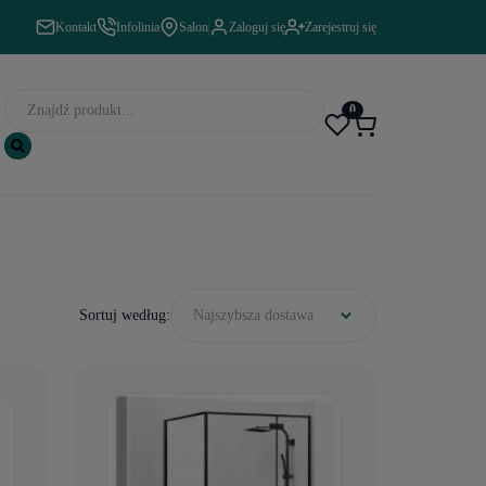
Kontakt
Infolinia
Salon
Zaloguj się
Zarejestruj się
0
Sortuj według:
Najszybsza dostawa