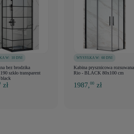
KA W:
10 DNI
WYSYŁKA W:
60 DNI
na bez brodzika
Kabina prysznicowa rozsuwana
90 szkło transparent
Rio - BLACK 80x100 cm
 black
zł
1987,
zł
0
00