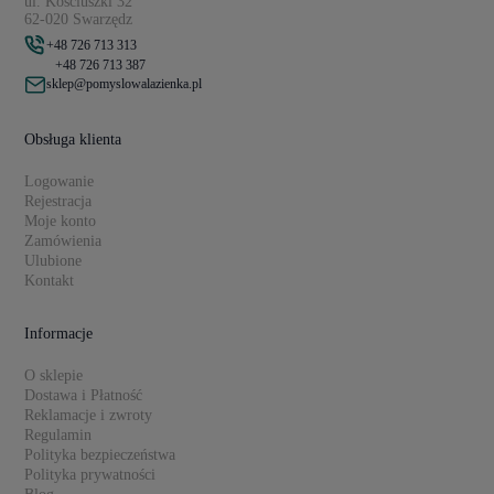
ul. Kościuszki 32
62-020 Swarzędz
+48 726 713 313
+48 726 713 387
sklep@pomyslowalazienka.pl
Obsługa klienta
Logowanie
Rejestracja
Moje konto
Zamówienia
Ulubione
Kontakt
Informacje
O sklepie
Dostawa i Płatność
Reklamacje i zwroty
Regulamin
Polityka bezpieczeństwa
Polityka prywatności