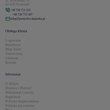
ul. Kościuszki 32
62-020 Swarzędz
+48 726 713 313
+48 726 713 387
sklep@pomyslowalazienka.pl
Obsługa klienta
Logowanie
Rejestracja
Moje konto
Zamówienia
Ulubione
Kontakt
Informacje
O sklepie
Dostawa i Płatność
Reklamacje i zwroty
Regulamin
Polityka bezpieczeństwa
Polityka prywatności