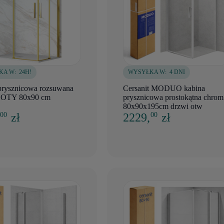
KA W:
24H!
WYSYŁKA W:
4 DNI
prysznicowa rozsuwana
Cersanit MODUO kabina
ŁOTY 80x90 cm
prysznicowa prostokątna chrom
80x90x195cm drzwi otw
,
zł
2229,
zł
00
00