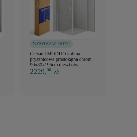
WYSYŁKA W:
60 DNI
Cersanit MODUO kabina
prysznicowa prostokątna chrom
90x80x195cm drzwi otw
2229,
zł
00