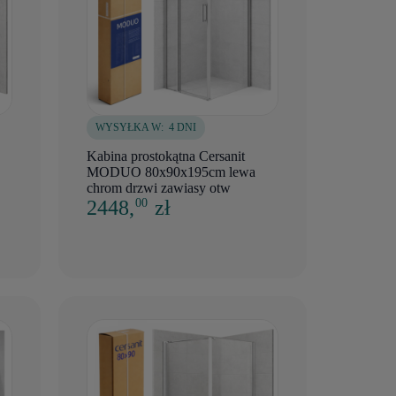
WYSYŁKA W:
4 DNI
Kabina prostokątna Cersanit
MODUO 80x90x195cm lewa
chrom drzwi zawiasy otw
2448,
zł
00