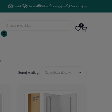
Kontakt
Infolinia
Salon
Zaloguj się
Zarejestruj się
0
m
Sortuj według:
Najszybsza dostawa