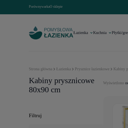
Porównywarka
O sklepie
Łazienka
Kuchnia
Płytki/gre
Strona główna
Łazienka
Prysznice łazienkowe
Kabiny p
Kabiny prysznicowe
Wyświetlono
od
80x90 cm
Filtruj