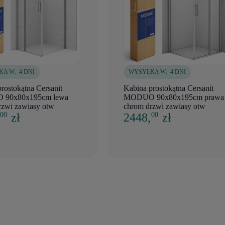
KA W:
4 DNI
WYSYŁKA W:
4 DNI
rostokątna Cersanit
Kabina prostokątna Cersanit
90x80x195cm lewa
MODUO 90x80x195cm prawa
rzwi zawiasy otw
chrom drzwi zawiasy otw
,
zł
2448,
zł
00
00