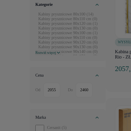
Kategorie
Kabiny prysznicowe 80x100 (14)
Kabiny prysznicowe 80x110 cm (0)
Kabiny prysznicowe 80x120 cm (1)
Kabiny prysznicowe 80x130 cm (0)
Kabiny prysznicowe 90x100 cm (1)
Kabiny prysznicowe 90x110 cm (0)
WYSYŁ
Kabiny prysznicowe 90x120 cm (6)
Kabiny prysznicowe 90x130 cm (0)
Kabina 
Kabiny prysznicowe 90x140 cm (0)
Rozwiń więcej
Kabiny prysznicowe 90x150 cm (0)
Rio - Z
Kabiny prysznicowe 70x80 cm (0)
Kabiny prysznicowe 70x90 cm (0)
2057
Kabiny prysznicowe 70x100 cm (0)
Kabiny prysznicowe 80x90 cm (6)
Cena
Kabiny prysznicowe 110x70 cm (0)
Kabiny prysznicowe 70x120 cm (0)
Kabiny prysznicowe 100x110 cm (0)
Od
Do
Kabiny prysznicowe 100x120 cm (0)
Kabiny prysznicowe 100x130 cm (0)
Kabiny prysznicowe 100x150 cm (0)
Kabiny prysznicowe 110x110 cm (0)
Kabiny prysznicowe 110x120 cm (0)
Kabiny prysznicowe 120x120 cm (0)
Marka
Cersanit
(5)