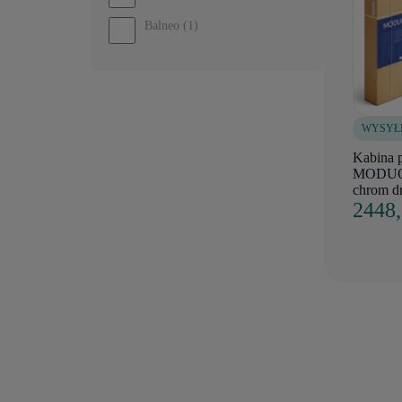
Balneo
(1)
WYSYŁ
Kabina p
MODUO 
chrom d
2448