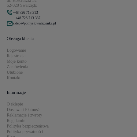
ul. Kościuszki 32
62-020 Swarzędz
+48 726 713 313
+48 726 713 387
sklep@pomyslowalazienka.pl
Obsługa klienta
Logowanie
Rejestracja
Moje konto
Zamówienia
Ulubione
Kontakt
Informacje
O sklepie
Dostawa i Płatność
Reklamacje i zwroty
Regulamin
Polityka bezpieczeństwa
Polityka prywatności